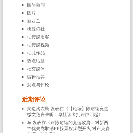
国际新闻
图片
新西兰
桃源诗社
毛传媒播客
毛传媒视频
毛芃作品
热点话题
社交媒体
编辑推荐
观点与评论
近期评论
夹边沟农民
发表在《
【论坛】陈耐锶竞选
檄文危言耸听，华社读者批评声四起
》
车
发表在《
评陈耐锶的竞选攻势：对新西
兰优先党取消PR投票权猛烈开火 对卢克森