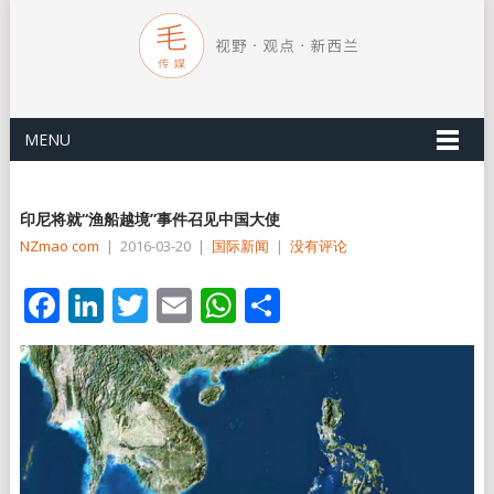
MENU
印尼将就“渔船越境”事件召见中国大使
NZmao com
|
2016-03-20
|
国际新闻
|
没有评论
Facebook
LinkedIn
Twitter
Email
WhatsApp
分
享