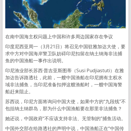
在南中国海主权问题上中国和许多周边国家存在争议
印度尼西亚周一（3月21日）将召见中国驻雅加达大使，要
求中方对中国海岸警卫队妨碍印尼扣留在纳土纳海非法捕
鱼的中国渔船一事作出说明。
印尼渔业部长苏西·普吉亚斯图蒂（Susi Pudjiastuti）在雅
加达告诉路透社，此前，一艘中国渔船在印尼拥有主权水
域非法捕鱼，当印尼准备扣押这艘渔船时，一艘中国海警
船赶来阻止。
苏西说，印尼方面将询问中国大使，如果中方的“九段线”不
包括纳土纳群岛，那为什么中国渔船要在那里非法捕鱼？
她还说，中国政府“不应该支持非法、无管制的”捕鱼活动。
中国外交部在给路透社的声明中说，中国渔船正在“中国传