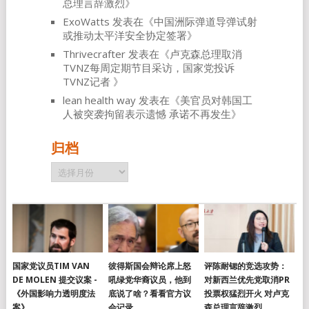
总理言辞激烈
》
ExoWatts
发表在《
中国洲际弹道导弹试射
或推动太平洋安全协定签署
》
Thrivecrafter
发表在《
卢克森总理取消
TVNZ每周定期节目采访，国家党投诉
TVNZ记者
》
lean health way
发表在《
美官员对韩国工
人被突袭拘留表示遗憾 承诺不再发生
》
归档
归
档
国家党议员TIM VAN
彼得斯国会辩论席上怒
评陈耐锶的竞选攻势：
DE MOLEN 提交议案 -
吼绿党华裔议员，他到
对新西兰优先党取消PR
《外国影响力透明度法
底说了啥？看看官方议
投票权猛烈开火 对卢克
案》
会记录
森总理言辞激烈