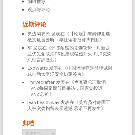
编辑推荐
观点与评论
近期评论
夹边沟农民
发表在《
【论坛】陈耐锶竞选
檄文危言耸听，华社读者批评声四起
》
车
发表在《
评陈耐锶的竞选攻势：对新西
兰优先党取消PR投票权猛烈开火 对卢克森
总理言辞激烈
》
ExoWatts
发表在《
中国洲际弹道导弹试射
或推动太平洋安全协定签署
》
Thrivecrafter
发表在《
卢克森总理取消
TVNZ每周定期节目采访，国家党投诉
TVNZ记者
》
lean health way
发表在《
美官员对韩国工
人被突袭拘留表示遗憾 承诺不再发生
》
归档
归