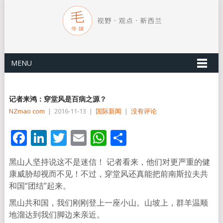
MENU
记者来鸿：穿堂风是百病之源？
NZmao com
|
2016-11-13
|
国际新闻
|
没有评论
Facebook
LinkedIn
Twitter
Email
WhatsApp
分
享
黑山人坚持说这不是迷信！ 记者看来，他们对更严重的健
康威胁却视而不见！不过，穿堂风还真能把前南斯拉夫共
和国“团结”起来。
黑山共和国，我们刚刚登上一座小山。山坡上，群羊温顺
地溜达到我们脚边来亲近。