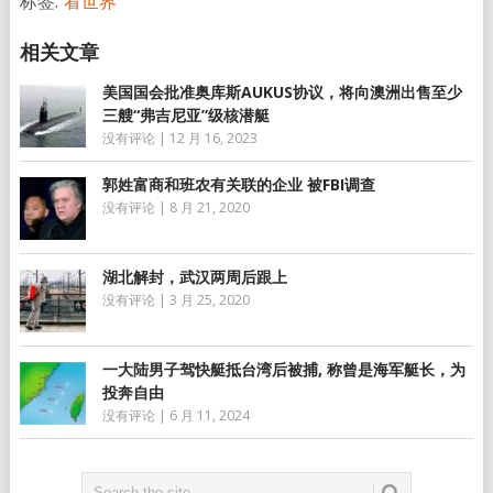
标签:
看世界
美国国会批准奥库斯AUKUS协议，将向澳洲出售至少
三艘“弗吉尼亚”级核潜艇
没有评论
|
12 月 16, 2023
郭姓富商和班农有关联的企业 被FBI调查
没有评论
|
8 月 21, 2020
湖北解封，武汉两周后跟上
没有评论
|
3 月 25, 2020
一大陆男子驾快艇抵台湾后被捕, 称曾是海军艇长，为
投奔自由
没有评论
|
6 月 11, 2024