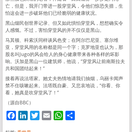
亡，但是，我开门带进一股穿堂风，令他们惊恐失措，生
怕这会进一步破坏他们已经脆弱的健康状况。
黑山烟民创世界记录、但又如此惧怕穿堂风，想想确实令
人感慨。不过，害怕穿堂风的并不仅仅是黑山。
马其顿、科索沃同样谈风色变；在阿尔巴尼亚、塞尔维
亚，穿堂风用的名称都是同一个字；克罗地亚也认为，那
股名叫Jugo的风会给人的身心健康带来各种各样的坏影
响。沃加是黑山一位建筑师，他说，“穿堂风让前南斯拉夫
共和国团结起来！”
接着再说法塔家。她丈夫热情地请我们抽烟，乌丽卡闻声
禁不住咳嗽起来。法塔既自豪、又悲哀地说，“你看、你
看，她真是吹穿堂风了！”
（源自BBC）
Facebook
LinkedIn
Twitter
Email
WhatsApp
分
享