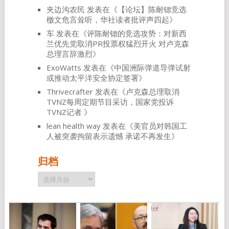
夹边沟农民
发表在《
【论坛】陈耐锶竞选
檄文危言耸听，华社读者批评声四起
》
车
发表在《
评陈耐锶的竞选攻势：对新西
兰优先党取消PR投票权猛烈开火 对卢克森
总理言辞激烈
》
ExoWatts
发表在《
中国洲际弹道导弹试射
或推动太平洋安全协定签署
》
Thrivecrafter
发表在《
卢克森总理取消
TVNZ每周定期节目采访，国家党投诉
TVNZ记者
》
lean health way
发表在《
美官员对韩国工
人被突袭拘留表示遗憾 承诺不再发生
》
归档
归
档