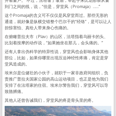
开着窗户。 不过，法塔皱了皱眉，举起手来比划那条从窗
到门之间的线，说，“但是，穿堂风（Promaja）……”
这个Promaja的含义可不仅仅是风穿堂而过。那些无形的
通道，就好像是纵横交错整个巴尔干的“经络”，是可以让人
担惊害怕、真给人带来身心伤痛的。
在俯瞰普拉夫市（Plav）的山区，法塔指着乌丽卡的头、
比划着按摩的动作说，“如果她坐在那儿，会头痛的。”
还有人拿出伪科学的特异性说，穿堂风也会影响身体其他
部位，比如，如果你哪里出现压迫神经性疼痛，肯定是穿
堂风造成的。
埃米尔是位健壮的小伙子，就职于一家非政府间组织，负
责推广普拉夫国家公园的高山运动项目，也正是他为我们
安排了在法塔家的住宿。埃米尔警告我们，穿堂风可以导
致胳膊痛。
其他人还曾告诫我们，穿堂风的疼是骨头里的疼。