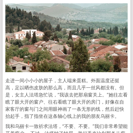
走进一间小小小的屋子，主人端来蛋糕。外面温度还挺
高，足以晒伤皮肤的那么高，而且几乎一丝风都没有。但
是，女主人法塔急忙说，“我该去把那扇窗关上。”她往左看
瞧了眼大开的窗户、往右看瞧了眼大开的房门，好像在自
家客厅的窗与门之间用眼神画了一条无形的线，然后赶快
抬起手，指了指坐在这条轴心线上的我的朋友乌丽卡。
我和乌丽卡一致祈求法塔，“不要、不要。”我们非常希望能