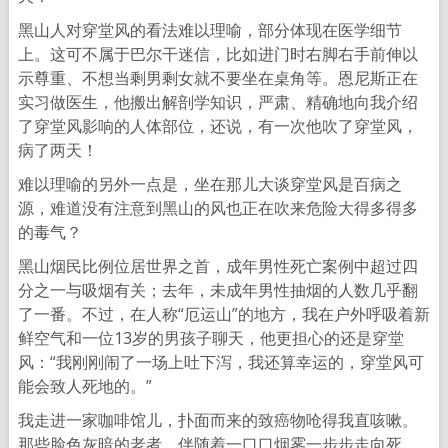
黑山人对穿堂风的看法难以理喻，部分体现在医学细节
上。这可不属于巴尔干迷信，比如进门时右脚右手前伸以
示尊重、不想当剩男剩女就不要坐在桌角等。恩尼斯正在
实习做医生，他搬出解剖学知识，严肃、精确地向我介绍
了穿堂风影响的人体部位，还说，有一次他吹了穿堂风，
病了两天！
难以理喻的另外一点是，坐在那儿大谈穿堂风是百病之
源，难道没有注意到黑山的风也正在吹来危险大得多得多
的毒气？
黑山烟民比例位居世界之首，成年男性死亡案例中超过四
分之一与吸烟有关；去年，未成年男性抽烟的人数几乎翻
了一番。不过，在人称“厄运山”的地方，我在户外呼吸着新
鲜空气和一位13岁的男孩子聊天，他更担心的还是穿堂
风：“我刚刚闹了一场上吐下泻，我还算幸运的，穿堂风可
能会致人死地的。”
我走进一家咖啡馆儿，扑面而来的致癌物呛得我直咳嗽。
那些脸色灰暗的老者，伴随着一口口烟雾一步步走向死