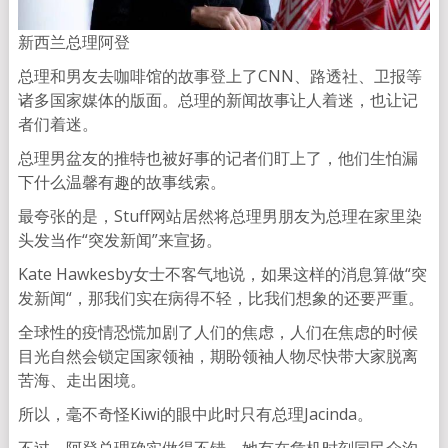
新西兰总理阿登
总理和男友去咖啡馆的故事登上了CNN、路透社、卫报等
诸多国家媒体的版面。总理的新闻故事让人着迷，也让记
者们着迷。
总理男盆友的推特也被好事的记者们盯上了，他们生怕漏
下什么温馨有趣的故事线索。
最夸张的是，Stuff网站居然将总理男朋友为总理在家里染
头发当作“突发新闻”来宣扬。
Kate Hawkesby女士不客气地说，如果这样的消息算做“突
发新闻“，那我们实在病得不轻，比我们想象的还要严重。
全球性的疫情恐慌加剧了人们的焦虑，人们在焦虑的时候
目光自然会锁定国家领袖，期盼领袖人物尽快带大家脱离
苦海、走出困境。
所以，毫不奇怪Kiwi的眼中此时只有总理Jacinda。
不过，阿登总理确实做得不错，她有在危机时刻同民众沟