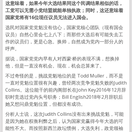
这意味着，如果今年大选结果同这个民调结果相似的话，
工党可以无需小党结盟就能单独执政；同时，这还意味着
国家党将有16位现任议员无法进入国会。
选民对国家党党魁没有信心，国家党核心团队（现有国会
议员）自然心里会七上八下；而那些大选后有可能失去工
作的议员们，更是心急。换帅，自然成为党内一部分人的
呼声。
据说，国家党党内早有人对西蒙·桥的表现不满，想换掉
他，但是一直没有机会。现在，机会总算来了。
不过奇怪的是，挑战党魁地位的是 Todd Muller，而不是
一直对党魁位置很有兴趣，曾经两次竞争党魁失败的Judith
Collins。这位能干的前内阁部长在John Key2016年12月辞
职时竞选过党内头号职务；Bill English2018年2月辞职后
她又想问鼎党魁位置，但都没有成功。
分析人士说，这次Judith Collins没有出来挑战党魁，可能
是因为她在权衡利弊之后，认为国家党赢得今年大选的可
能性不大。而按照新西兰政坛惯例，大选失利，政党领袖