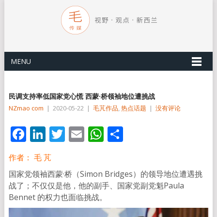
MENU
民调支持率低国家党心慌 西蒙·桥领袖地位遭挑战
NZmao com
|
2020-05-22
|
毛芃作品
,
热点话题
|
没有评论
Facebook
LinkedIn
Twitter
Email
WhatsApp
分
享
作者： 毛 芃
国家党领袖西蒙·桥（Simon Bridges）的领导地位遭遇挑
战了；不仅仅是他，他的副手、国家党副党魁Paula
Bennet 的权力也面临挑战。