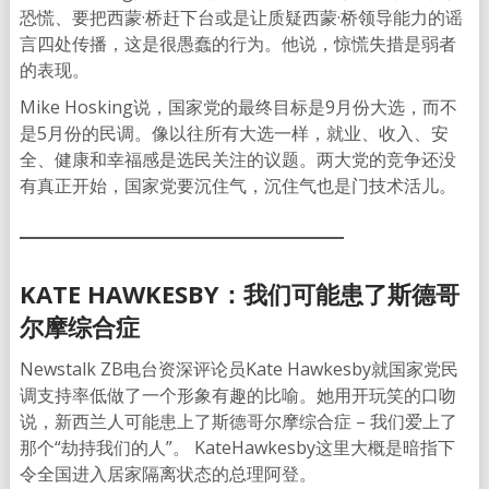
恐慌、要把西蒙·桥赶下台或是让质疑西蒙·桥领导能力的谣
言四处传播，这是很愚蠢的行为。他说，惊慌失措是弱者
的表现。
Mike Hosking说，国家党的最终目标是9月份大选，而不
是5月份的民调。像以往所有大选一样，就业、收入、安
全、健康和幸福感是选民关注的议题。两大党的竞争还没
有真正开始，国家党要沉住气，沉住气也是门技术活儿。
KATE HAWKESBY：我们可能患了斯德哥
尔摩综合症
Newstalk ZB电台资深评论员Kate Hawkesby就国家党民
调支持率低做了一个形象有趣的比喻。她用开玩笑的口吻
说，新西兰人可能患上了斯德哥尔摩综合症 – 我们爱上了
那个“劫持我们的人”。 KateHawkesby这里大概是暗指下
令全国进入居家隔离状态的总理阿登。