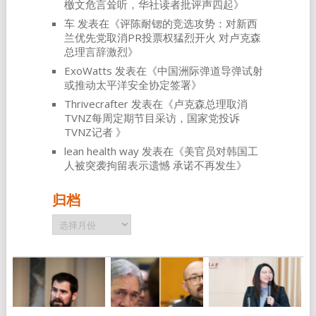
檄文危言耸听，华社读者批评声四起
》
车
发表在《
评陈耐锶的竞选攻势：对新西
兰优先党取消PR投票权猛烈开火 对卢克森
总理言辞激烈
》
ExoWatts
发表在《
中国洲际弹道导弹试射
或推动太平洋安全协定签署
》
Thrivecrafter
发表在《
卢克森总理取消
TVNZ每周定期节目采访，国家党投诉
TVNZ记者
》
lean health way
发表在《
美官员对韩国工
人被突袭拘留表示遗憾 承诺不再发生
》
归档
归
档