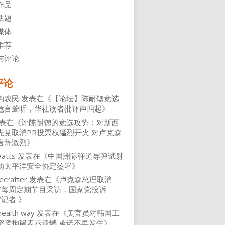
作品
话题
媒体
推荐
与评论
评论
沟农民
发表在《
【论坛】陈耐锶竞选
危言耸听，华社读者批评声四起
》
表在《
评陈耐锶的竞选攻势：对新西
先党取消PR投票权猛烈开火 对卢克森
言辞激烈
》
atts
发表在《
中国洲际弹道导弹试射
动太平洋安全协定签署
》
ecrafter
发表在《
卢克森总理取消
NZ每周定期节目采访，国家党投诉
Z记者
》
health way
发表在《
美官员对韩国工
突袭拘留表示遗憾 承诺不再发生
》