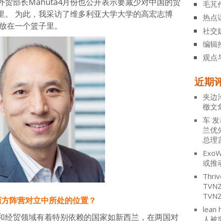
贸部长Mahuta4月份也公开表示要减少对中国的贸
毛芃
里。 为此，我采访了维多利亚大学大学的高宏志博
热点
都放在一个篮子里。
社交
编辑
观点
近期
夹边
檄文
车
发
兰优
总理
ExoW
或推
Thriv
TV
TVN
西方阵营对立中所处的位置？
lean 
和经贸领域有着特别依赖的国家如新西兰，在两国对
人被