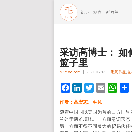
采访高博士： 
篮子里
NZmao com
|
2021-05-12
|
毛芃作品
,
热
Facebook
LinkedIn
Twitter
Email
Wh
作者：高宏志、毛芃
随着中国同以美国为首的西方世界
兰处于两难境地。一方面意识形态
另一方面不得不同最大的贸易伙伴