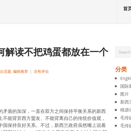
首
如何解读不把鸡蛋都放在一个
分类
点话题
,
编辑推荐
|
没有评论
Engli
atsApp
分
国际
享
图片
新西
桃源
的矛盾的加深，一直在双方之间保持平衡关系的新西
毛传
上不能背弃西方盟友、不能背离自己的传统价值观，
中国保持良好关系。不过，新西兰政府虽然嘴上说着
毛传