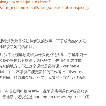
ledge.nz/meetjanetdickson?
3&utm_medium=email&utm_source=hobsonspledge
化课程并为此寻求法律解决的故事一下子成为媒体关注
对我谈了她们的看法。
实讲我不太理解珍妮特为什么要拒绝去学，了解学习一
候我心里也颇有微词，为啥得专门去那个地方才能
的地方，不过这个课程是必修课（verifiable
rifiable），不学就不能更新我的工作牌照（lisence），
少时间、精力和金钱。不过，我虽然不拧巴，但我倒
节目，有听众同行挺珍妮特，说学这毛利课程对提高服务
还说这是‘barking up the wrong tree’（瞎