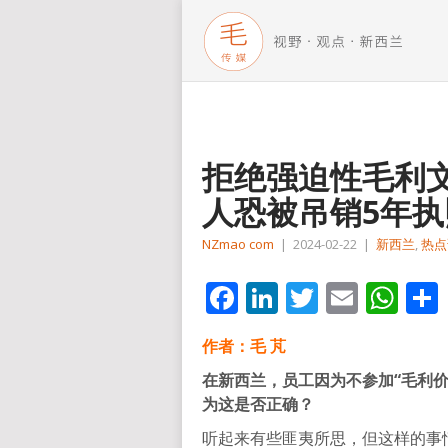
拒绝强迫性毛利
人恐被吊销5年执
NZmao com
|
2024-02-22
|
新西兰
,
热点
Facebook
LinkedIn
Twitter
Email
Wh
作者：毛 芃
在新西兰，员工因为不参加“毛利
为这是否正确？
听起来有些匪夷所思，但这样的事