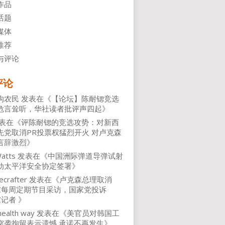
作品
话题
媒体
推荐
与评论
评论
沟农民
发表在《
【论坛】陈耐锶竞选
危言耸听，华社读者批评声四起
》
表在《
评陈耐锶的竞选攻势：对新西
先党取消PR投票权猛烈开火 对卢克森
言辞激烈
》
atts
发表在《
中国洲际弹道导弹试射
动太平洋安全协定签署
》
ecrafter
发表在《
卢克森总理取消
NZ每周定期节目采访，国家党投诉
Z记者
》
health way
发表在《
美官员对韩国工
突袭拘留表示遗憾 承诺不再发生
》