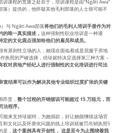
培训课程的荒唐之处在于，培训课程是由“Ngāti Awa”
部落）提供的，他怀疑其他毛利部落的人士很可能不
与 Ngāti Awa部落
将他们的毛利人培训手册作为对
约的唯一真实描述，
这种强制性职业培训是一种灌
特定的文化观点强加给他们的雇员和成员。
是一个很有原则性立场的人，她现在面临着或是屈服于房地
年工作执照的严峻选择，但珍妮特决定选择第三种方案 –
有权对房地产经纪人进行强制性的文化培训进行司法
审查结果可以作为解决其他专业组织过度扩张的关键
用昂贵，
整个过程的开销据说可能超过 15 万纽元，而
一司法程序。
大众尽可能来支持珍妮特，为她捐款，好让她能继续这场官
言和文化以及怀唐依问题的线上培训就被罚吊销执照5
的是，
这个案例具有开创性， 这是至今为止围绕着我