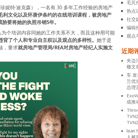
毛芃
on（珍妮特·迪克森），一名有 30 多年工作经验的房地产
热点
毛利文化以及怀唐伊条约的在线培训课程，被房地产
社交
rity)威胁要将她的执照吊销5年。
编辑
不服，她认为个培训内容同她的工作关系不大，而且这种用可能
观点
违背了个人和专业自主权以及观点的多样性。
她于是
核，要求
就房地产管理局/REA对房地产经纪人实施文
近期
夹边
檄文
车
发
兰优
总理
ExoW
或推
Thriv
TV
TVN
lean 
人被