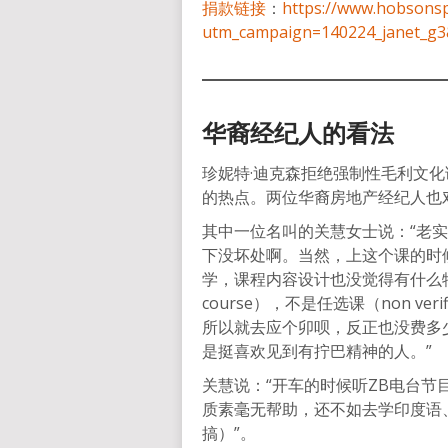
捐款链接
：
https://www.hobsonsp
utm_campaign=140224_janet_g
华裔经纪人的看法
珍妮特·迪克森拒绝强制性毛利文
的热点。两位华裔房地产经纪人也
其中一位名叫的关慧女士说：“老
下没坏处啊。当然，上这个课的时
学，课程内容设计也没觉得有什么特别
course），不是任选课（non ve
所以就去应个卯呗，反正也没费多
是挺喜欢见到有拧巴精神的人。”
关慧说：“开车的时候听ZB电台
质素毫无帮助，还不如去学印度语、普通话，
搞）”。