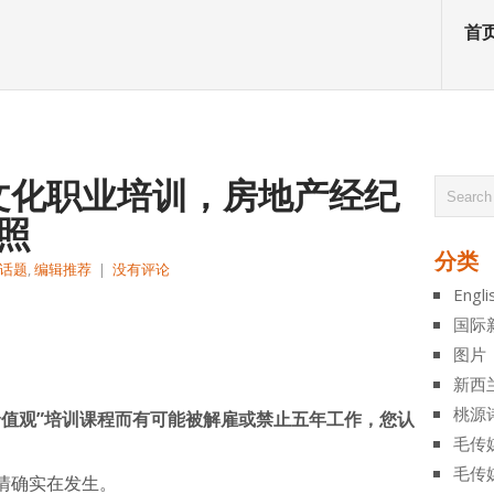
首
文化职业培训，房地产经纪
照
分类
话题
,
编辑推荐
|
没有评论
Engli
atsApp
分
国际
享
图片
新西
桃源
价值观”培训课程而有可能被解雇或禁止五年工作，您认
毛传
毛传
情确实在发生。