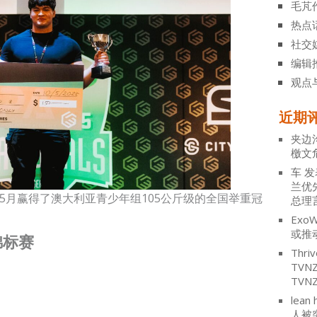
毛芃
热点
社交
编辑
观点
近期
夹边
檄文
车
发
兰优
年5月赢得了澳大利亚青少年组105公斤级的全国举重冠
总理
ExoW
或推
锦标赛
Thriv
TV
TVN
lean 
人被