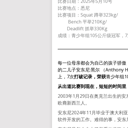
比赛日期：2025年5月10号
比赛地点：悉尼
比赛项目：Squat 蹲举323kg/
Bench 平举210Kg/
Deadlift 抓举330Kg
成绩：青少年组105公斤级冠军，
每一位母亲都会为自己的孩子骄傲，奥
的二儿子安东尼·黑尔 （Anthony
上，7次
打破记录，荣获
青少年组1
从出道比赛到现在，短短的时间里
2003年1月29日在奥克兰出生
欧裔新西兰人。
安东尼2024年11月毕业于澳大
软件开发的工作。难得的事，安东