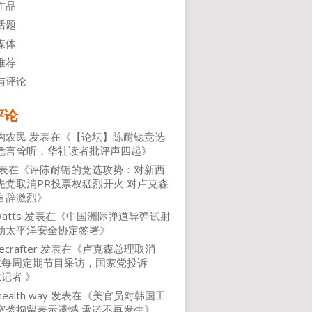
作品
话题
媒体
推荐
与评论
评论
沟农民
发表在《
【论坛】陈耐锶竞选
危言耸听，华社读者批评声四起
》
表在《
评陈耐锶的竞选攻势：对新西
先党取消PR投票权猛烈开火 对卢克森
言辞激烈
》
atts
发表在《
中国洲际弹道导弹试射
动太平洋安全协定签署
》
ecrafter
发表在《
卢克森总理取消
NZ每周定期节目采访，国家党投诉
Z记者
》
health way
发表在《
美官员对韩国工
突袭拘留表示遗憾 承诺不再发生
》