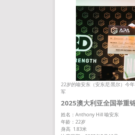
22岁的喻安东（安东尼·黑尔）今
军
2025
澳大利亚全国举重
姓名：Anthony Hill 喻安东
年龄：22岁
身高 1.83米