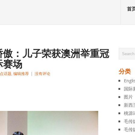
首
骄傲：儿子荣获澳洲举重冠
际赛场
分类
点话题
,
编辑推荐
|
没有评论
Engli
atsApp
分
国际
享
图片
新西
桃源
毛传
毛传