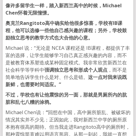
像许多留学生一样，踏入新西兰
高中的时候，Michael
Chen
怀着无限憧憬。
奥克兰Rangitoto高中确实给他很多惊喜，学校有IB课
程，他可以选修一些他自己感兴趣的课程；另外，学校鼓
励独立思考的教学方式也大合他的心意。
Michael 说：“无论是 NCEA 课程还是 IB课程，都提供了丰
富的选择，让学生能够学习自己真正感兴趣的内容，而不
是被教育体系塑造成某种固定模式。我非常欣赏新西兰在
社会科学等学科中
强调独立思考和形成个人观点
，而不是
简单地告诉学生什么是对、什么是错。
这一点对我来说既
新鲜，也需要时间适应。”
不过，学校也有让他震惊的另一面，那就是
男厕所内的肮
脏和乱七八糟的涂鸦。
Michael Chen说：
“
回想在中国，高中厕所脏乱、被破坏的
情况其实并不少见；正因如此，我对新西兰中学的厕所原
本抱有很高的期待。但当我走进Rangitoto高中的厕所时，
那种震惊简直难以用语言形容。从那一刻起，我就一直想