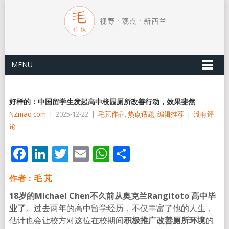
MENU
好样的：中国留学生发起高中校园厕所改善行动，效果斐然
NZmao com
|
2025-12-22
|
毛芃作品
,
热点话题
,
编辑推荐
|
没有评
论
Facebook
LinkedIn
Twitter
Email
WhatsApp
分
享
作者：毛 芃
18岁的Michael Chen不久前从奥克兰Rangitoto 高中毕
业了
。过去两年的高中留学经历，不仅丰富了他的人生，
估计也会让校方对这位在校期间
积极推广改善厕所环境
的