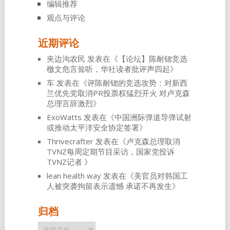
编辑推荐
观点与评论
近期评论
夹边沟农民
发表在《
【论坛】陈耐锶竞选
檄文危言耸听，华社读者批评声四起
》
车
发表在《
评陈耐锶的竞选攻势：对新西
兰优先党取消PR投票权猛烈开火 对卢克森
总理言辞激烈
》
ExoWatts
发表在《
中国洲际弹道导弹试射
或推动太平洋安全协定签署
》
Thrivecrafter
发表在《
卢克森总理取消
TVNZ每周定期节目采访，国家党投诉
TVNZ记者
》
lean health way
发表在《
美官员对韩国工
人被突袭拘留表示遗憾 承诺不再发生
》
归档
归