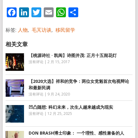
Facebook
LinkedIn
Twitter
Email
WhatsApp
分
享
标签:
人物
,
毛芃访谈
,
移民留学
【桃源诗社 · 凯闽】诗图并茂: 正月十五闹花灯
没有评论
|
2 月 15, 2017
【2020大选】祥和的竞争：两位女党魁首次电视辩论
和最新民调
没有评论
|
9 月 24, 2020
凹凸随想: 科幻未来，次生人越来越成为现实
没有评论
|
12 月 25, 2025
DON BRASH博士印象： 一个理性、感性兼备的人