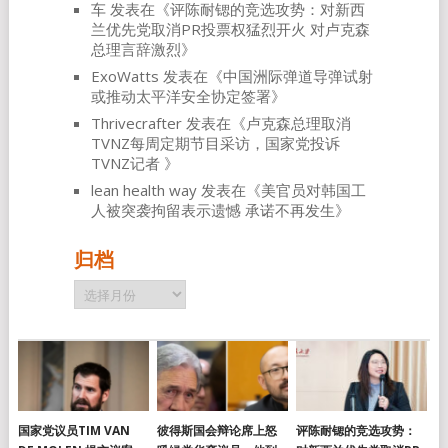
车
发表在《
评陈耐锶的竞选攻势：对新西
兰优先党取消PR投票权猛烈开火 对卢克森
总理言辞激烈
》
ExoWatts
发表在《
中国洲际弹道导弹试射
或推动太平洋安全协定签署
》
Thrivecrafter
发表在《
卢克森总理取消
TVNZ每周定期节目采访，国家党投诉
TVNZ记者
》
lean health way
发表在《
美官员对韩国工
人被突袭拘留表示遗憾 承诺不再发生
》
归档
归
档
国家党议员TIM VAN
彼得斯国会辩论席上怒
评陈耐锶的竞选攻势：