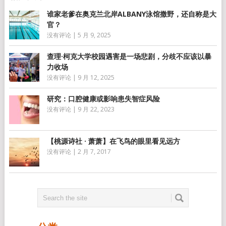
谁家老爹在奥克兰北岸ALBANY泳馆撒野，还自称是大
官？
没有评论
|
5 月 9, 2025
查理·柯克大学校园遇害是一场悲剧，分歧不应该以暴
力收场
没有评论
|
9 月 12, 2025
研究：口腔健康或影响患失智症风险
没有评论
|
9 月 22, 2023
【桃源诗社 · 萧萧】在飞鸟的眼里看见远方
没有评论
|
2 月 7, 2017