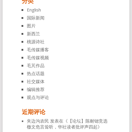
分类
English
国际新闻
图片
新西兰
桃源诗社
毛传媒播客
毛传媒视频
毛芃作品
热点话题
社交媒体
编辑推荐
观点与评论
近期评论
夹边沟农民
发表在《
【论坛】陈耐锶竞选
檄文危言耸听，华社读者批评声四起
》