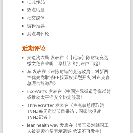
毛芃作品
热点话题
社交媒体
编辑推荐
观点与评论
近期评论
夹边沟农民
发表在《
【论坛】陈耐锶竞选
檄文危言耸听，华社读者批评声四起
》
车
发表在《
评陈耐锶的竞选攻势：对新西
兰优先党取消PR投票权猛烈开火 对卢克森
总理言辞激烈
》
ExoWatts
发表在《
中国洲际弹道导弹试射
或推动太平洋安全协定签署
》
Thrivecrafter
发表在《
卢克森总理取消
TVNZ每周定期节目采访，国家党投诉
TVNZ记者
》
lean health way
发表在《
美官员对韩国工
人被突袭拘留表示遗憾 承诺不再发生
》