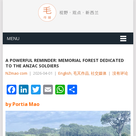
MENU
A POWERFUL REMINDER: MEMORIAL FOREST DEDICATED
TO THE ANZAC SOLDIERS
NZmao com
|
2026-04-01
|
English
,
毛芃作品
,
社交媒体
|
没有评论
Facebook
LinkedIn
Twitter
Email
WhatsApp
分
享
by Portia Mao