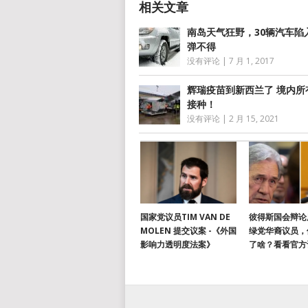
南岛天气狂野，30辆汽车陷
弹不得
没有评论
|
7 月 1, 2017
辉瑞疫苗到新西兰了 境内所
接种！
没有评论
|
2 月 15, 2021
国家党议员TIM VAN DE
彼得斯国会辩论
MOLEN 提交议案 -《外国
绿党华裔议员，
影响力透明度法案》
了啥？看看官方