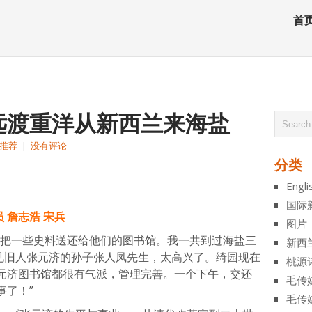
首
远渡重洋从新西兰来海盐
推荐
|
没有评论
分类
atsApp
分
Engli
享
国际
 詹志浩 宋兵
图片
，把一些史料送还给他们的图书馆。我一共到过海盐三
新西
这次重见旧人张元济的孙子张人凤先生，太高兴了。绮园现在
桃源
元济图书馆都很有气派，管理完善。一个下午，交还
毛传
事了！”
毛传