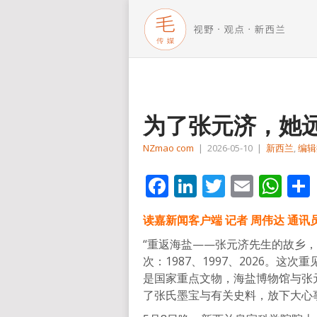
为了张元济，她
NZmao com
|
2026-05-10
|
新西兰
,
编辑
Facebook
LinkedIn
Twitter
Email
Wh
读嘉新闻客户端 记者 周伟达 通讯员
“重返海盐——张元济先生的故乡
次：1987、1997、2026。
是国家重点文物，海盐博物馆与张
了张氏墨宝与有关史料，放下大心