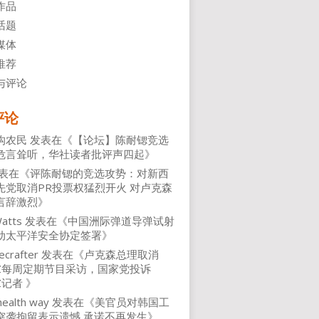
作品
话题
媒体
推荐
与评论
评论
沟农民
发表在《
【论坛】陈耐锶竞选
危言耸听，华社读者批评声四起
》
表在《
评陈耐锶的竞选攻势：对新西
先党取消PR投票权猛烈开火 对卢克森
言辞激烈
》
atts
发表在《
中国洲际弹道导弹试射
动太平洋安全协定签署
》
ecrafter
发表在《
卢克森总理取消
NZ每周定期节目采访，国家党投诉
Z记者
》
health way
发表在《
美官员对韩国工
突袭拘留表示遗憾 承诺不再发生
》