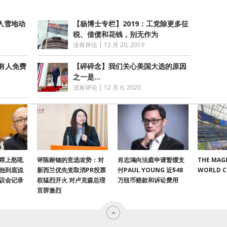
入雪地动
【杨博士专栏】2019：工党除更多征
税、借债和花钱，别无作为
没有评论
|
12 月 20, 2019
有人免费
【碎碎念】我们关心美国大选的原因
之一是…
没有评论
|
12 月 6, 2020
席上怒吼
评陈耐锶的竞选攻势：对
肖志鴻向法庭申请暂缓支
THE MAGI
他到底说
新西兰优先党取消PR投票
付PAUL YOUNG 近$48
WORLD 
议会记录
权猛烈开火 对卢克森总理
万纽币赔款和诉讼费用
言辞激烈