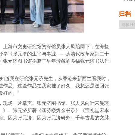
归档
归
档
、上海市文史研究馆资深馆员张人凤陪同下，在海盐
分享《张元济的生平与事业——从清代改革家到二十
向张元济图书馆捐赠了早年珍藏的多幅张元济书法作
他知道我在研究张元济先生，从香港来新西兰看我时，
法作品。这些作品在我家挂了好久，我想还是送回张
最好的。”
，现场一片掌声。张元济图书馆、张人凤向叶宋曼瑛
）》、张元济所著《涵芬楼烬余书录》《宝礼堂宋本
籍。因为张元济、因为张元济研究，千年古县的文脉