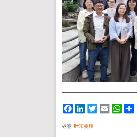
Facebook
LinkedIn
Twitter
Email
Wh
标签:
叶宋曼瑛