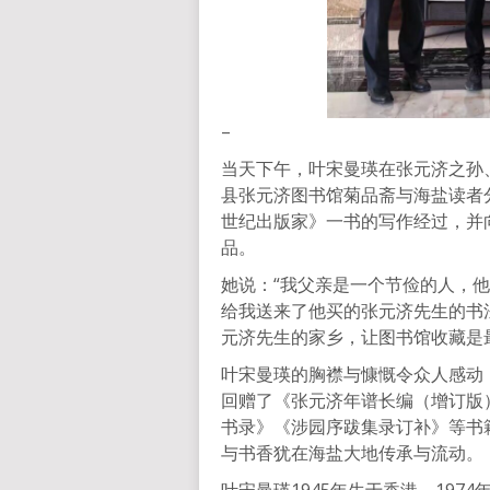
–
当天下午，叶宋曼瑛在张元济之孙
县张元济图书馆菊品斋与海盐读者
世纪出版家》一书的写作经过，并
品。
她说：“我父亲是一个节俭的人，
给我送来了他买的张元济先生的书
元济先生的家乡，让图书馆收藏是
叶宋曼瑛的胸襟与慷慨令众人感动
回赠了《张元济年谱长编（增订版
书录》《涉园序跋集录订补》等书
与书香犹在海盐大地传承与流动。