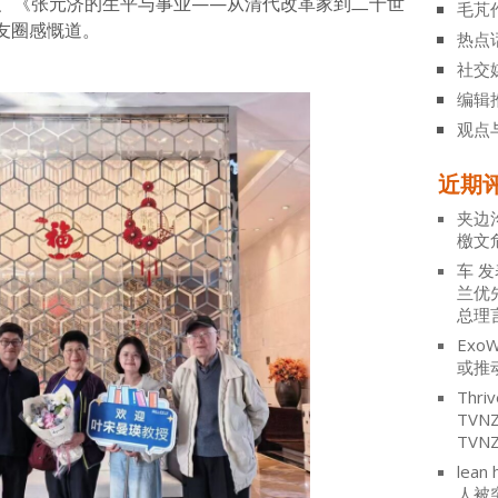
士、《张元济的生平与事业——从清代改革家到二十世
毛芃
友圈感慨道。
热点
社交
编辑
观点
近期
夹边
檄文
车
发
兰优
总理
ExoW
或推
Thriv
TV
TVN
lean 
人被