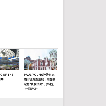
C OF THE
PAUL YOUNG控告肖志
CUP
鴻诽谤案新进展：高院裁
定肖“藐视法庭”，并进行
“处罚听证”