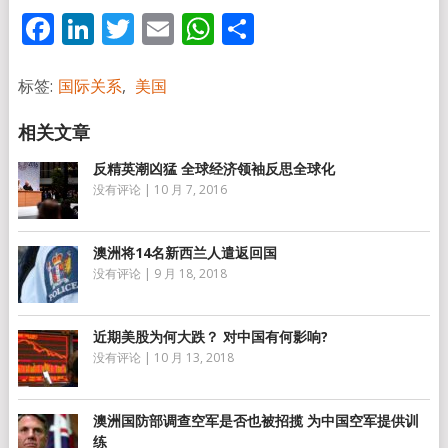
Facebook
LinkedIn
Twitter
Email
WhatsApp
分
享
标签:
国际关系
,
美国
反精英潮凶猛 全球经济领袖反思全球化
没有评论
|
10 月 7, 2016
澳洲将14名新西兰人遣返回国
没有评论
|
9 月 18, 2018
近期美股为何大跌？ 对中国有何影响?
没有评论
|
10 月 13, 2018
澳洲国防部调查空军是否也被招揽 为中国空军提供训
练