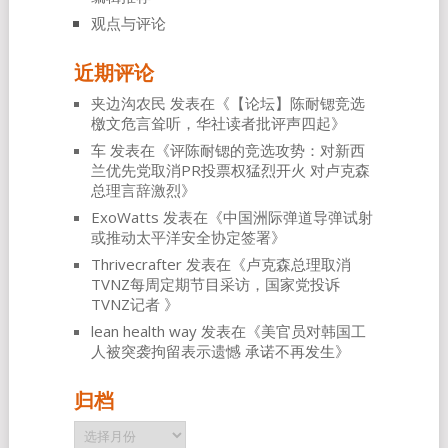
观点与评论
近期评论
夹边沟农民
发表在《
【论坛】陈耐锶竞选
檄文危言耸听，华社读者批评声四起
》
车
发表在《
评陈耐锶的竞选攻势：对新西
兰优先党取消PR投票权猛烈开火 对卢克森
总理言辞激烈
》
ExoWatts
发表在《
中国洲际弹道导弹试射
或推动太平洋安全协定签署
》
Thrivecrafter
发表在《
卢克森总理取消
TVNZ每周定期节目采访，国家党投诉
TVNZ记者
》
lean health way
发表在《
美官员对韩国工
人被突袭拘留表示遗憾 承诺不再发生
》
归档
归