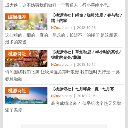
成大侠，这不妨碍我们做好一个普通人，行小善绝小恶。
【桃源诗社】绳命 / 咖啡浓度 / 春与秋 /
编辑推荐
路上的家
NZmao com
|
2018-10-28
这些粗的、细的、麻的、尼龙的，长短不一的绳子 是这船家，
最多的家当
【桃源诗社】草堂秋思 / 半小时的高铁/
桃源诗社
彼此的光亮/麓湖
NZmao com
|
2018-10-17
诗句围绕我们飞舞 让秋风温柔落叶浪漫 我们逆时光行走 一路
春意融融
【桃源诗社】七月印象 · 夏 · 七月寒
桃源诗社
NZmao com
|
2018-07-05
高考成绩出来了 似乎给这个热天又增
添了温度