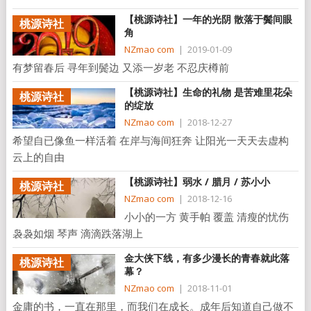
【桃源诗社】一年的光阴 散落于鬓间眼
桃源诗社
角
NZmao com
|
2019-01-09
有梦留春后 寻年到鬓边 又添一岁老 不忍庆樽前
【桃源诗社】生命的礼物 是苦难里花朵
桃源诗社
的绽放
NZmao com
|
2018-12-27
希望自已像鱼一样活着 在岸与海间狂奔 让阳光一天天去虚构
云上的自由
【桃源诗社】弱水 / 腊月 / 苏小小
桃源诗社
NZmao com
|
2018-12-16
小小的一方 黄手帕 覆盖 清瘦的忧伤
袅袅如烟 琴声 滴滴跌落湖上
金大侠下线，有多少漫长的青春就此落
桃源诗社
幕？
NZmao com
|
2018-11-01
金庸的书，一直在那里，而我们在成长。成年后知道自己做不