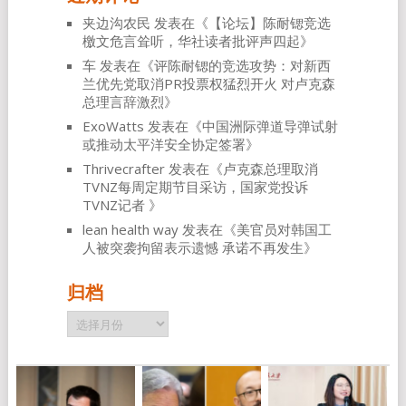
夹边沟农民
发表在《
【论坛】陈耐锶竞选
檄文危言耸听，华社读者批评声四起
》
车
发表在《
评陈耐锶的竞选攻势：对新西
兰优先党取消PR投票权猛烈开火 对卢克森
总理言辞激烈
》
ExoWatts
发表在《
中国洲际弹道导弹试射
或推动太平洋安全协定签署
》
Thrivecrafter
发表在《
卢克森总理取消
TVNZ每周定期节目采访，国家党投诉
TVNZ记者
》
lean health way
发表在《
美官员对韩国工
人被突袭拘留表示遗憾 承诺不再发生
》
归档
归
档