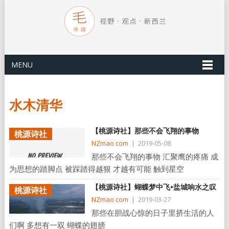
MENU
水木清华
【桃源诗社】那些不会飞翔的事物
桃源诗社
NZmao com
|
2019-05-08
那些不会飞翔的事物 汇聚鹰的疼痛 成
为思想的踏脚点 被踩踏得越狠 才越有可能 触到星空
【桃源诗社】蝴蝶梦中飞•盐城响水之叹
桃源诗社
NZmao com
|
2019-03-27
那些在胆战心惊的日子里挤生活的人
们啊 多想有一双 蝴蝶的翅膀