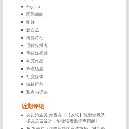
English
国际新闻
图片
新西兰
桃源诗社
毛传媒播客
毛传媒视频
毛芃作品
热点话题
社交媒体
编辑推荐
观点与评论
近期评论
夹边沟农民
发表在《
【论坛】陈耐锶竞选
檄文危言耸听，华社读者批评声四起
》
车
发表在《
评陈耐锶的竞选攻势：对新西