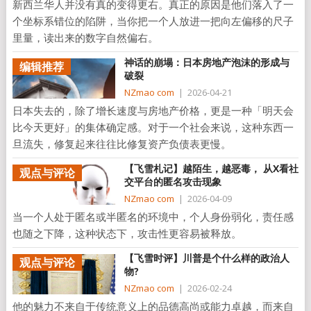
新西兰华人并没有真的变得更右。真正的原因是他们落入了一
个坐标系错位的陷阱，当你把一个人放进一把向左偏移的尺子
里量，读出来的数字自然偏右。
神话的崩塌：日本房地产泡沫的形成与
编辑推荐
破裂
NZmao com
|
2026-04-21
日本失去的，除了增长速度与房地产价格，更是一种「明天会
比今天更好」的集体确定感。对于一个社会来说，这种东西一
旦流失，修复起来往往比修复资产负债表更慢。
【飞雪札记】越陌生，越恶毒， 从X看社
观点与评论
交平台的匿名攻击现象
NZmao com
|
2026-04-09
当一个人处于匿名或半匿名的环境中，个人身份弱化，责任感
也随之下降，这种状态下，攻击性更容易被释放。
【飞雪时评】川普是个什么样的政治人
观点与评论
物?
NZmao com
|
2026-02-24
他的魅力不来自于传统意义上的品德高尚或能力卓越，而来自