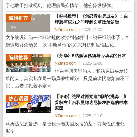
于他敢于打破规则、他理解民众情绪、他会操纵媒体。
【好书推荐】《怎忍青史尽成灰》：在
编辑推荐
理想与权力之间理解文革政治逻辑
NZmao com
|
2026-01-02
文革被设计为一种非常规的政治纠偏机制：绕开组织体系，直
接诉诸群众动员，以“不断革命”的方式对抗制度性固化。
《芳华》B站解读视频与劳动者的日常
编辑推荐
NZmao com
|
2025-12-06
坐在空调房里的人，和站在街头发传
单的人，其实都在同一场风浪中颠簸。只是前者忧虑如何不下
沉，后者挣扎着不窒息。
【评论】选民对两党建制派的抛弃：川
热点话题
普极右上台和曼姆达尼极左胜选的根本
原因
NZmao com
|
2025-11-10
马姆达尼的当选，是否预示着美国政坛的某种方向性的变化
呢？