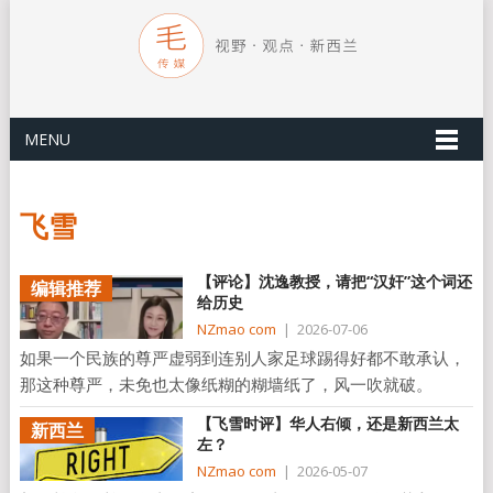
MENU
飞雪
【评论】沈逸教授，请把“汉奸”这个词还
编辑推荐
给历史
NZmao com
|
2026-07-06
如果一个民族的尊严虚弱到连别人家足球踢得好都不敢承认，
那这种尊严，未免也太像纸糊的糊墙纸了，风一吹就破。
【飞雪时评】华人右倾，还是新西兰太
新西兰
左？
NZmao com
|
2026-05-07