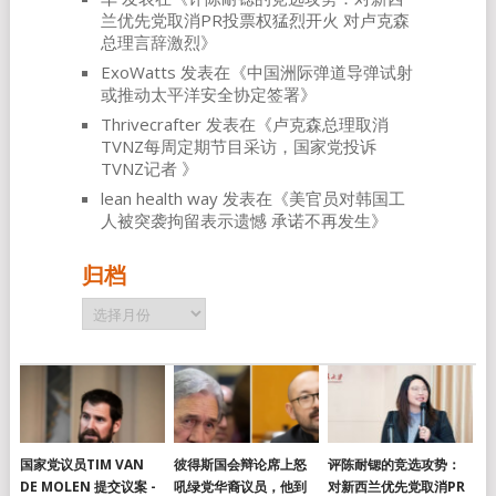
兰优先党取消PR投票权猛烈开火 对卢克森
总理言辞激烈
》
ExoWatts
发表在《
中国洲际弹道导弹试射
或推动太平洋安全协定签署
》
Thrivecrafter
发表在《
卢克森总理取消
TVNZ每周定期节目采访，国家党投诉
TVNZ记者
》
lean health way
发表在《
美官员对韩国工
人被突袭拘留表示遗憾 承诺不再发生
》
归档
归
档
国家党议员TIM VAN
彼得斯国会辩论席上怒
评陈耐锶的竞选攻势：
DE MOLEN 提交议案 -
吼绿党华裔议员，他到
对新西兰优先党取消PR