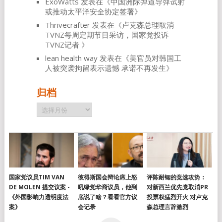
ExoWatts
发表在《
中国洲际弹道导弹试射
或推动太平洋安全协定签署
》
Thrivecrafter
发表在《
卢克森总理取消
TVNZ每周定期节目采访，国家党投诉
TVNZ记者
》
lean health way
发表在《
美官员对韩国工
人被突袭拘留表示遗憾 承诺不再发生
》
归档
归
档
国家党议员TIM VAN
彼得斯国会辩论席上怒
评陈耐锶的竞选攻势：
DE MOLEN 提交议案 -
吼绿党华裔议员，他到
对新西兰优先党取消PR
《外国影响力透明度法
底说了啥？看看官方议
投票权猛烈开火 对卢克
案》
会记录
森总理言辞激烈