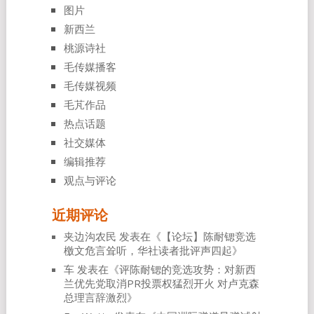
图片
新西兰
桃源诗社
毛传媒播客
毛传媒视频
毛芃作品
热点话题
社交媒体
编辑推荐
观点与评论
近期评论
夹边沟农民
发表在《
【论坛】陈耐锶竞选
檄文危言耸听，华社读者批评声四起
》
车
发表在《
评陈耐锶的竞选攻势：对新西
兰优先党取消PR投票权猛烈开火 对卢克森
总理言辞激烈
》