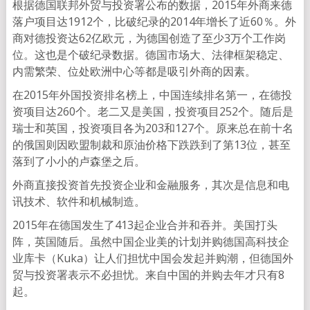
根据德国联邦外贸与投资署公布的数据，2015年外商来德
落户项目达1912个，比破纪录的2014年增长了近60％。外
商对德投资达62亿欧元，为德国创造了至少3万个工作岗
位。这也是个破纪录数据。德国市场大、法律框架稳定、
内需繁荣、位处欧洲中心等都是吸引外商的因素。
在2015年外国投资排名榜上，中国连续排名第一，在德投
资项目达260个。老二又是美国，投资项目252个。随后是
瑞士和英国，投资项目各为203和127个。原来总在前十名
的俄国则因欧盟制裁和原油价格下跌跌到了第13位，甚至
落到了小小的卢森堡之后。
外商直接投资首先投资企业和金融服务，其次是信息和电
讯技术、软件和机械制造。
2015年在德国发生了413起企业合并和吞并。美国打头
阵，英国随后。虽然中国企业美的计划并购德国高科技企
业库卡（Kuka）让人们担忧中国会发起并购潮，但德国外
贸与投资署表示不必担忧。来自中国的并购去年才只有8
起。