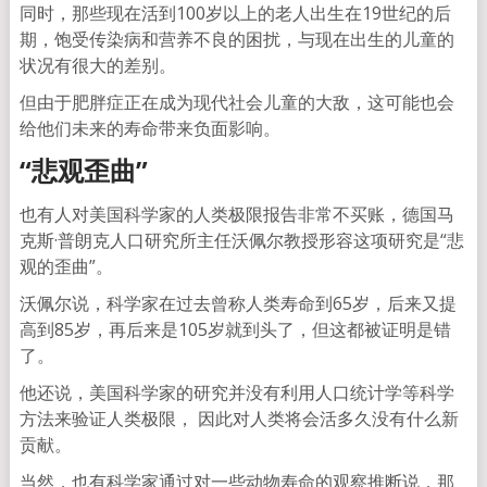
同时，那些现在活到100岁以上的老人出生在19世纪的后
期，饱受传染病和营养不良的困扰，与现在出生的儿童的
状况有很大的差别。
但由于肥胖症正在成为现代社会儿童的大敌，这可能也会
给他们未来的寿命带来负面影响。
“悲观歪曲”
也有人对美国科学家的人类极限报告非常不买账，德国马
克斯·普朗克人口研究所主任沃佩尔教授形容这项研究是“悲
观的歪曲”。
沃佩尔说，科学家在过去曾称人类寿命到65岁，后来又提
高到85岁，再后来是105岁就到头了，但这都被证明是错
了。
他还说，美国科学家的研究并没有利用人口统计学等科学
方法来验证人类极限， 因此对人类将会活多久没有什么新
贡献。
当然，也有科学家通过对一些动物寿命的观察推断说，那