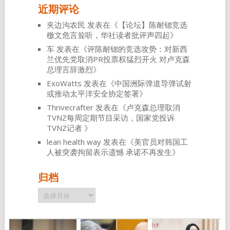
近期评论
夹边沟农民
发表在《
【论坛】陈耐锶竞选
檄文危言耸听，华社读者批评声四起
》
车
发表在《
评陈耐锶的竞选攻势：对新西
兰优先党取消PR投票权猛烈开火 对卢克森
总理言辞激烈
》
ExoWatts
发表在《
中国洲际弹道导弹试射
或推动太平洋安全协定签署
》
Thrivecrafter
发表在《
卢克森总理取消
TVNZ每周定期节目采访，国家党投诉
TVNZ记者
》
lean health way
发表在《
美官员对韩国工
人被突袭拘留表示遗憾 承诺不再发生
》
归档
归
档