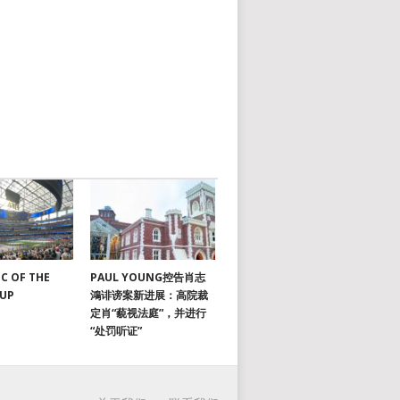
C OF THE
PAUL YOUNG控告肖志
CUP
鴻诽谤案新进展：高院裁
定肖“藐视法庭”，并进行
“处罚听证”