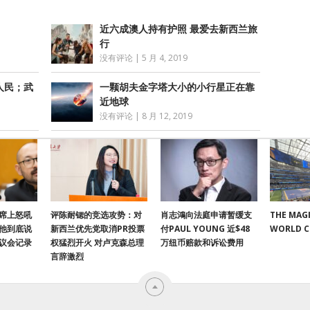
近六成澳人持有护照 最爱去新西兰旅
行
没有评论
|
5 月 4, 2019
人民；武
一颗胡夫金字塔大小的小行星正在靠
近地球
没有评论
|
8 月 12, 2019
席上怒吼
评陈耐锶的竞选攻势：对
肖志鴻向法庭申请暂缓支
THE MAGI
他到底说
新西兰优先党取消PR投票
付PAUL YOUNG 近$48
WORLD 
议会记录
权猛烈开火 对卢克森总理
万纽币赔款和诉讼费用
言辞激烈