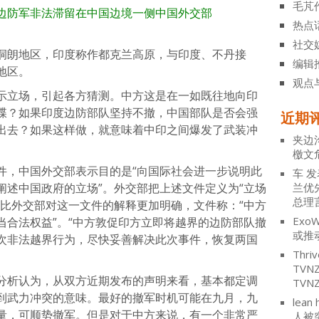
毛芃
边防军非法滞留在中国边境一侧
中国外交部
热点
社交
洞朗地区，印度称作都克兰高原，与印度、不丹接
编辑
地区。
观点
示立场，引起各方猜测。中方这是在一如既往地向印
牒？如果印度边防部队坚持不撤，中国部队是否会强
近期
出去？如果这样做，就意味着中印之间爆发了武装冲
夹边
檄文
件，中国外交部表示目的是“向国际社会进一步说明此
车
发
阐述中国政府的立场”。外交部把上述文件定义为“立场
兰优
总理
乎比外交部对这一文件的解释更加明确，文件称：“中方
ExoW
当合法权益”。“中方敦促印方立即将越界的边防部队撤
或推
次非法越界行为，尽快妥善解决此次事件，恢复两国
Thriv
TV
分析认为，从双方近期发布的声明来看，基本都定调
TVN
到武力冲突的意味。最好的撤军时机可能在九月，九
lean 
量，可顺势撤军。但是对于中方来说，有一个非常严
人被