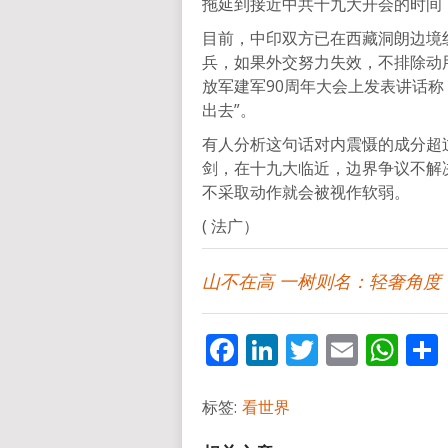
拖延到接近中共十九大开会的时间
目前，中印双方已在西藏洞朗边境
兵，如果外交努力失效，不排除动
放军建军90周年大会上发表讲话称
出去”。
有人分析这句话对内震慑的成分超
剑，在十九大临近，边界争议不解
不采取动作就会被视作软弱。
( 法广）
山不在高 一树则名：轻奢角度
Facebook
LinkedIn
Twitter
Email
Wh
标签:
看世界