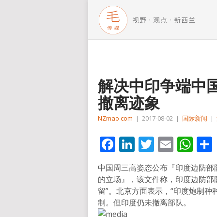
解决中印争端中
撤离迹象
NZmao com
|
2017-08-02
|
国际新闻
|
Facebook
LinkedIn
Twitter
Email
Wh
中国周三高姿态公布『印度边防部
的立场』，该文件称，印度边防部
留”。北京方面表示，“印度炮制种
制。但印度仍未撤离部队。