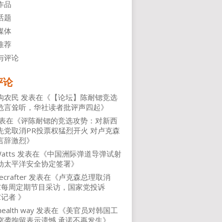
作品
话题
媒体
推荐
与评论
评论
沟农民
发表在《
【论坛】陈耐锶竞选
危言耸听，华社读者批评声四起
》
表在《
评陈耐锶的竞选攻势：对新西
先党取消PR投票权猛烈开火 对卢克森
言辞激烈
》
atts
发表在《
中国洲际弹道导弹试射
动太平洋安全协定签署
》
ecrafter
发表在《
卢克森总理取消
NZ每周定期节目采访，国家党投诉
Z记者
》
health way
发表在《
美官员对韩国工
突袭拘留表示遗憾 承诺不再发生
》