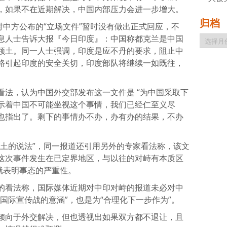
，如果不在近期解决，中国内部压力会进一步增大。
归档
对中方公布的“立场文件”暂时没有做出正式回应，不
归
息人士告诉大报『今日印度』：中国称都克兰是中国
档
领土。同一人士强调，印度是应不丹的要求，阻止中
路引起印度的安全关切，印度部队将继续一如既往，
看法，认为中国外交部发布这一文件是 “为中国采取下
示着中国不可能坐视这个事情，我们已经仁至义尽
也指出了。剩下的事情办不办，办有办的结果，不办
领土的说法”，同一报道还引用另外的专家看法称，该文
这次事件发生在已定界地区，与以往的对峙有本质区
就表明事态的严重性。
的看法称，国际媒体近期对中印对峙的报道未必对中
国际宣传战的意涵”，也是为“合理化下一步作为”。
倾向于外交解决，但也透视出如果双方都不退让，且