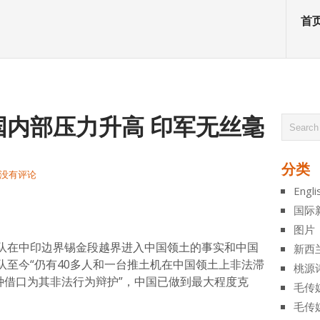
首
国内部压力升高 印军无丝毫
分类
没有评论
Engli
atsApp
分
国际
享
图片
队在中印边界锡金段越界进入中国领土的事实和中国
新西
队至今“仍有40多人和一台推土机在中国领土上非法滞
桃源
种借口为其非法行为辩护”，中国已做到最大程度克
毛传
毛传