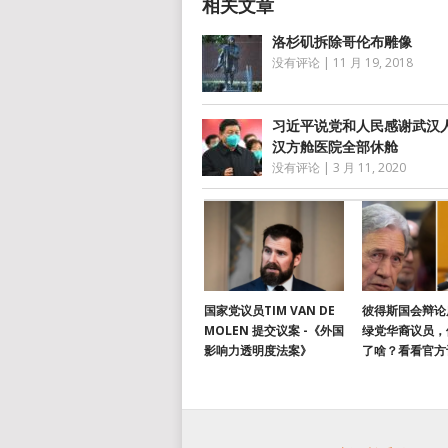
洛杉矶拆除哥伦布雕像
没有评论
|
11 月 19, 2018
习近平说党和人民感谢武汉
汉方舱医院全部休舱
没有评论
|
3 月 11, 2020
国家党议员TIM VAN DE
彼得斯国会辩论
MOLEN 提交议案 -《外国
绿党华裔议员，
影响力透明度法案》
了啥？看看官方