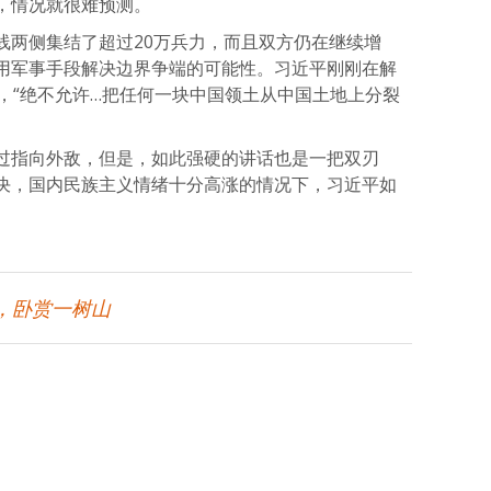
，情况就很难预测。
线两侧集结了超过20万兵力，而且双方仍在继续增
用军事手段解决边界争端的可能性。习近平刚刚在解
，“绝不允许…把任何一块中国领土从中国土地上分裂
过指向外敌，但是，如此强硬的讲话也是一把双刃
决，国内民族主义情绪十分高涨的情况下，习近平如
，卧赏一树山
atsApp
分
享