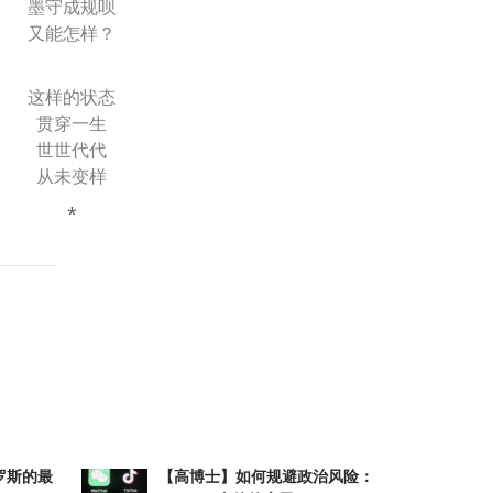
墨守成规呗
又能怎样？
这样的状态
贯穿一生
世世代代
从未变样
*
atsApp
分
享
罗斯的最
【高博士】如何规避政治风险：