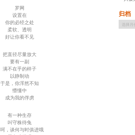
罗网
归档
设置在
你的必经之处
归
档
柔软、透明
好让你看不见
把直径尽量放大
要有一副
满不在乎的样子
以静制动
于是，你浑然不知
懵懂中
成为我的俘虏
有一种生存
叫守株待兔
呵呵，谈何与时俱进哦