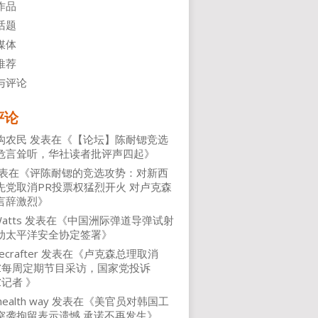
作品
话题
媒体
推荐
与评论
评论
沟农民
发表在《
【论坛】陈耐锶竞选
危言耸听，华社读者批评声四起
》
表在《
评陈耐锶的竞选攻势：对新西
先党取消PR投票权猛烈开火 对卢克森
言辞激烈
》
atts
发表在《
中国洲际弹道导弹试射
动太平洋安全协定签署
》
ecrafter
发表在《
卢克森总理取消
NZ每周定期节目采访，国家党投诉
Z记者
》
health way
发表在《
美官员对韩国工
突袭拘留表示遗憾 承诺不再发生
》