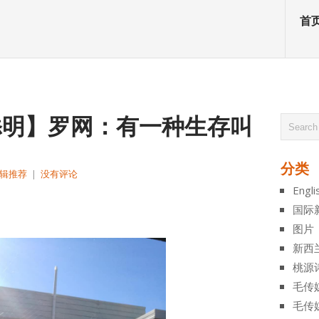
首
钟添明】罗网：有一种生存叫
分类
辑推荐
|
没有评论
Engli
atsApp
分
国际
享
图片
新西
桃源
毛传
毛传