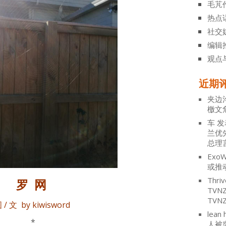
毛芃
热点
社交
编辑
观点
近期
夹边
檄文
车
发
兰优
总理
ExoW
或推
Thriv
罗 网
TV
TVN
 / 文 by kiwisword
lean 
*
人被