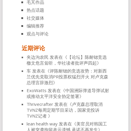
毛芃作品
热点话题
社交媒体
编辑推荐
观点与评论
近期评论
夹边沟农民
发表在《
【论坛】陈耐锶竞选
檄文危言耸听，华社读者批评声四起
》
车
发表在《
评陈耐锶的竞选攻势：对新西
兰优先党取消PR投票权猛烈开火 对卢克森
总理言辞激烈
》
ExoWatts
发表在《
中国洲际弹道导弹试射
或推动太平洋安全协定签署
》
Thrivecrafter
发表在《
卢克森总理取消
TVNZ每周定期节目采访，国家党投诉
TVNZ记者
》
lean health way
发表在《
美官员对韩国工
人被突袭拘留表示遗憾 承诺不再发生
》