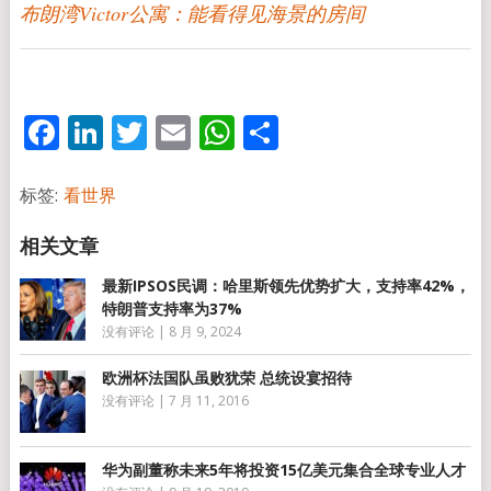
布朗湾Victor公寓：能看得见海景的房间
Facebook
LinkedIn
Twitter
Email
WhatsApp
分
享
标签:
看世界
最新IPSOS民调：哈里斯领先优势扩大，支持率42%，
特朗普支持率为37%
没有评论
|
8 月 9, 2024
欧洲杯法国队虽败犹荣 总统设宴招待
没有评论
|
7 月 11, 2016
华为副董称未来5年将投资15亿美元集合全球专业人才