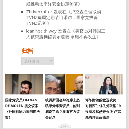
或推动太平洋安全协定签署
》
Thrivecrafter
发表在《
卢克森总理取消
TVNZ每周定期节目采访，国家党投诉
TVNZ记者
》
lean health way
发表在《
美官员对韩国工
人被突袭拘留表示遗憾 承诺不再发生
》
归档
归
档
国家党议员TIM VAN
彼得斯国会辩论席上怒
评陈耐锶的竞选攻势：
DE MOLEN 提交议案 -
吼绿党华裔议员，他到
对新西兰优先党取消PR
《外国影响力透明度法
底说了啥？看看官方议
投票权猛烈开火 对卢克
案》
会记录
森总理言辞激烈