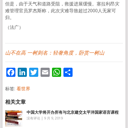
但是，由于天气和道路受阻，救援进展缓慢。塞拉利昂灾
难管理官员罗杰斯称，此次灾难导致超过2000人无家可
归。
（法广）
山不在高 一树则名：轻奢角度，卧赏一树山
Facebook
LinkedIn
Twitter
Email
WhatsApp
分
享
标签:
看世界
中国大学将开办所有与北京建交太平洋国家语言课程
没有评论
|
9 月 9, 2019