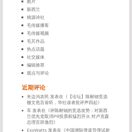
图片
新西兰
桃源诗社
毛传媒播客
毛传媒视频
毛芃作品
热点话题
社交媒体
编辑推荐
观点与评论
近期评论
夹边沟农民
发表在《
【论坛】陈耐锶竞选
檄文危言耸听，华社读者批评声四起
》
车
发表在《
评陈耐锶的竞选攻势：对新西
兰优先党取消PR投票权猛烈开火 对卢克森
总理言辞激烈
》
ExoWatts
发表在《
中国洲际弹道导弹试射