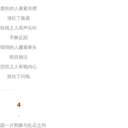
羞怯的人裹紧衣襟
涨红了脸庞
轻佻之人高声尖叫
手舞足蹈
懦弱的人攥紧拳头
暗自抽泣
悲愤之人审视内心
抓住了闪电
4
–
趣园一片荆棘与乱石之间