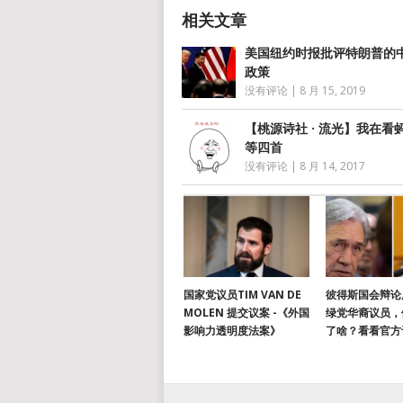
美国纽约时报批评特朗普的
政策
没有评论
|
8 月 15, 2019
【桃源诗社 · 流光】我在看
等四首
没有评论
|
8 月 14, 2017
国家党议员TIM VAN DE
彼得斯国会辩论
MOLEN 提交议案 -《外国
绿党华裔议员，
影响力透明度法案》
了啥？看看官方