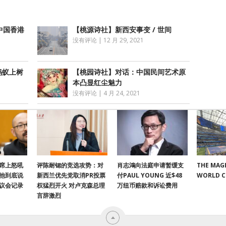
中国香港
【桃源诗社】新西安事变 / 世间
没有评论
|
12 月 29, 2021
蚂蚁上树
【桃园诗社】对话：中国民间艺术原
本凸显红尘魅力
没有评论
|
4 月 24, 2021
席上怒吼
评陈耐锶的竞选攻势：对
肖志鴻向法庭申请暂缓支
THE MAGI
他到底说
新西兰优先党取消PR投票
付PAUL YOUNG 近$48
WORLD 
议会记录
权猛烈开火 对卢克森总理
万纽币赔款和诉讼费用
言辞激烈