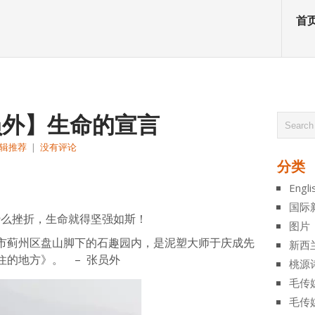
首
张员外】生命的宣言
辑推荐
|
没有评论
分类
atsApp
分
Engli
享
国际
什么挫折，生命就得坚强如斯！
图片
市蓟州区盘山脚下的石趣园内，是泥塑大师于庆成先
新西
住的地方》。 – 张员外
桃源
毛传
毛传