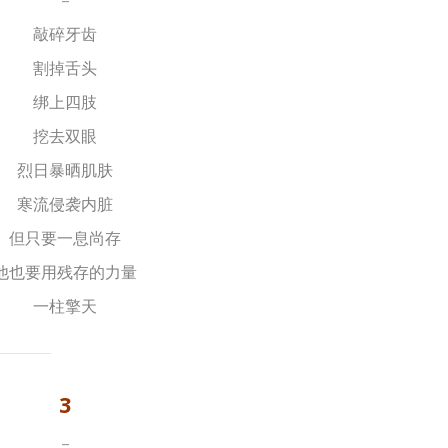
–
敲碎牙齿
割掉舌头
绑上四肢
挖去双眼
烈日暴晒肌肤
寒流侵袭内脏
但只要一息尚存
他也要用残存的力量
一柱擎天
3
–