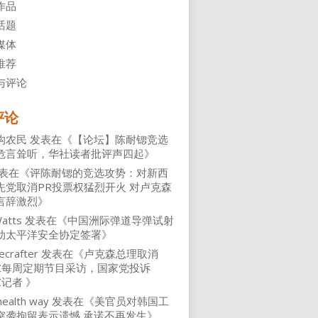
作品
话题
媒体
推荐
与评论
评论
沟农民
发表在《
【论坛】陈耐锶竞选
危言耸听，华社读者批评声四起
》
表在《
评陈耐锶的竞选攻势：对新西
先党取消PR投票权猛烈开火 对卢克森
言辞激烈
》
atts
发表在《
中国洲际弹道导弹试射
动太平洋安全协定签署
》
ecrafter
发表在《
卢克森总理取消
NZ每周定期节目采访，国家党投诉
Z记者
》
health way
发表在《
美官员对韩国工
突袭拘留表示遗憾 承诺不再发生
》