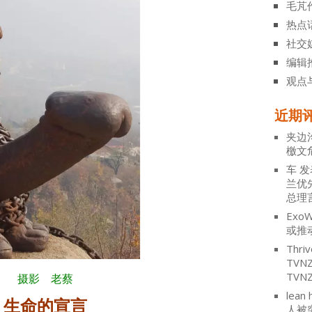
毛芃
热点
社交
编辑
观点
近期
夹边
檄文
车
发
兰优
总理
ExoW
或推
Thriv
TV
TVN
摄影 老蔡
lean 
生命的宣言
人被