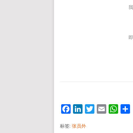
Facebook
LinkedIn
Twitter
Email
Wh
标签:
张员外