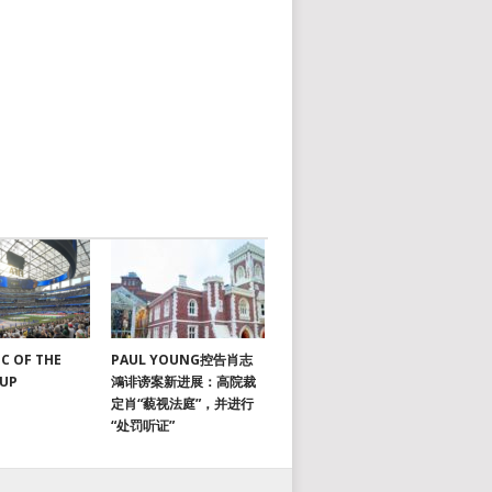
C OF THE
PAUL YOUNG控告肖志
CUP
鴻诽谤案新进展：高院裁
定肖“藐视法庭”，并进行
“处罚听证”