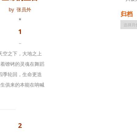
by 张员外
归档
*
归
档
1
–
天空之下，大地之上
戴着镣铐的灵魂在舞蹈
四季轮回，生命更迭
与生俱来的本能在呐喊
2