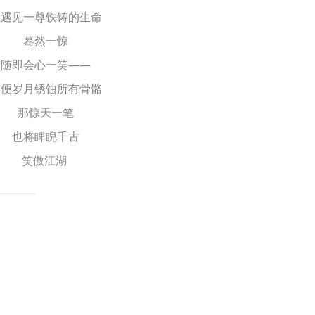
我遇见一尊铁铸的生命
蓦然一惊
随即会心一笑——
即便岁月锈蚀所有骨骼
那惊天一笔
也将睥睨千古
笑傲江湖
atsApp
分
享