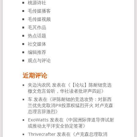
桃源诗社
毛传媒播客
毛传媒视频
毛芃作品
热点话题
社交媒体
编辑推荐
观点与评论
近期评论
夹边沟农民
发表在《
【论坛】陈耐锶竞选
檄文危言耸听，华社读者批评声四起
》
车
发表在《
评陈耐锶的竞选攻势：对新西
兰优先党取消PR投票权猛烈开火 对卢克森
总理言辞激烈
》
ExoWatts
发表在《
中国洲际弹道导弹试射
或推动太平洋安全协定签署
》
Thrivecrafter
发表在《
卢克森总理取消