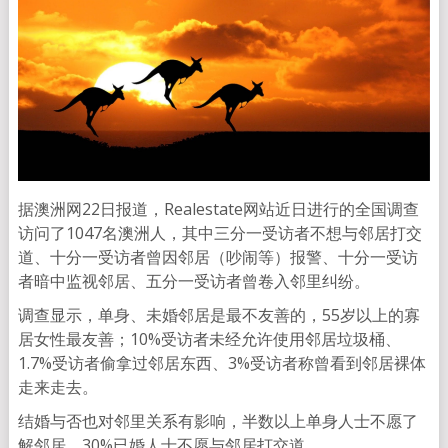
据澳洲网22日报道，Realestate网站近日进行的全国调查
访问了1047名澳洲人，其中三分一受访者不想与邻居打交
道、十分一受访者曾因邻居（吵闹等）报警、十分一受访
者暗中监视邻居、五分一受访者曾卷入邻里纠纷。
调查显示，单身、未婚邻居是最不友善的，55岁以上的寡
居女性最友善；10%受访者未经允许使用邻居垃圾桶、
1.7%受访者偷拿过邻居东西、3%受访者称曾看到邻居裸体
走来走去。
结婚与否也对邻里关系有影响，半数以上单身人士不愿了
解邻居、30%已婚人士不愿与邻居打交道。