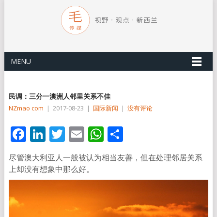
MENU
民调：三分一澳洲人邻里关系不佳
NZmao com
|
2017-08-23
|
国际新闻
|
没有评论
Facebook
LinkedIn
Twitter
Email
WhatsApp
分
享
尽管澳大利亚人一般被认为相当友善，但在处理邻居关系
上却没有想象中那么好。