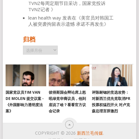
TVNZ每周定期节目采访，国家党投诉
TVNZ记者
》
lean health way
发表在《
美官员对韩国工
人被突袭拘留表示遗憾 承诺不再发生
》
归档
归
档
国家党议员TIM VAN
彼得斯国会辩论席上怒
评陈耐锶的竞选攻势：
DE MOLEN 提交议案 -
吼绿党华裔议员，他到
对新西兰优先党取消PR
《外国影响力透明度法
底说了啥？看看官方议
投票权猛烈开火 对卢克
案》
会记录
森总理言辞激烈
COPYRIGHT © 2026
新西兰毛传媒
.