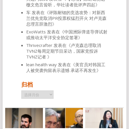
檄文危言耸听，华社读者批评声四起
》
车
发表在《
评陈耐锶的竞选攻势：对新西
兰优先党取消PR投票权猛烈开火 对卢克森
总理言辞激烈
》
ExoWatts
发表在《
中国洲际弹道导弹试射
或推动太平洋安全协定签署
》
Thrivecrafter
发表在《
卢克森总理取消
TVNZ每周定期节目采访，国家党投诉
TVNZ记者
》
lean health way
发表在《
美官员对韩国工
人被突袭拘留表示遗憾 承诺不再发生
》
归档
归
档