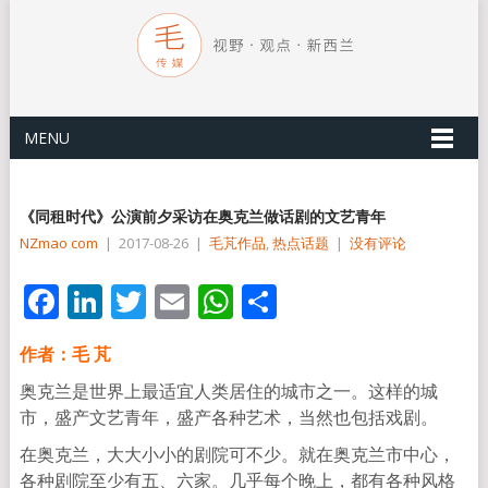
MENU
《同租时代》公演前夕采访在奥克兰做话剧的文艺青年
NZmao com
|
2017-08-26
|
毛芃作品
,
热点话题
|
没有评论
Facebook
LinkedIn
Twitter
Email
WhatsApp
分
享
作者：毛 芃
奥克兰是世界上最适宜人类居住的城市之一。这样的城
市，盛产文艺青年，盛产各种艺术，当然也包括戏剧。
在奥克兰，大大小小的剧院可不少。就在奥克兰市中心，
各种剧院至少有五、六家。几乎每个晚上，都有各种风格