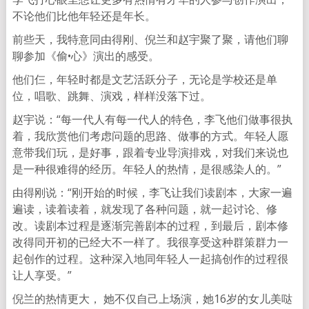
不论他们比他年轻还是年长。
前些天，我特意同由得刚、倪兰和赵宇聚了聚，请他们聊
聊参加《偷•心》演出的感受。
他们仨，年轻时都是文艺活跃分子，无论是学校还是单
位，唱歌、跳舞、演戏，样样没落下过。
赵宇说：“每一代人有每一代人的特色，李飞他们做事很执
着，我欣赏他们考虑问题的思路、做事的方式。年轻人愿
意带我们玩，是好事，跟着专业导演排戏，对我们来说也
是一种很难得的经历。年轻人的热情，是很感染人的。”
由得刚说：“刚开始的时候，李飞让我们读剧本，大家一遍
遍读，读着读着，就发现了各种问题，就一起讨论、修
改。读剧本过程是逐渐完善剧本的过程，到最后，剧本修
改得同开初的已经大不一样了。我很享受这种群策群力一
起创作的过程。这种深入地同年轻人一起搞创作的过程很
让人享受。”
倪兰的热情更大， 她不仅自己上场演，她16岁的女儿美哒