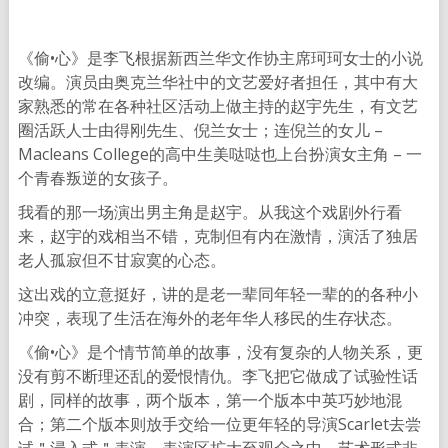
《偷•心》是李飞根据新西兰华文作协主席珂珂女士的小说
改编。演员由奥克兰华社中的文艺爱好者担任，其中有大
家熟悉的常在各种社区活动上做主持的赵宇先生，有文艺
圈活跃人士由得刚先生、倪兰女士；连倪兰的女儿 –
Macleans College的高中生美哒哒也上台扮演女主角 – 一
个青春叛逆的女孩子。
我看的那一场演出男主角是赵宇。从我这个戏剧外行看
来，赵宇的戏相当不错，克制但有内在激情，演活了独居
老人孤寂但不甘寂寞的心态。
这出戏的立意挺好，讲的是老一辈同年轻一辈的的各种小
冲突，表现了生活在海外的老年华人移民的生存状态。
《偷•心》是个情节简单的故事，没有复杂的人物关系，更
没有剪不断理还乱的爱恨情仇。李飞把它做成了试验性话
剧，同样的故事，两个版本，第一个版本中英巧妙地混
合；第二个版本则放手交给一位更年轻的导演Scarlet去尝
试＂浸入式＂表演，表演区扩大至观众之中，艺术形式非