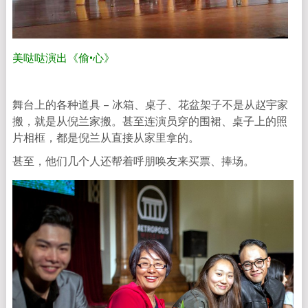
美哒哒演出《偷•心》
舞台上的各种道具 – 冰箱、桌子、花盆架子不是从赵宇家
搬，就是从倪兰家搬。甚至连演员穿的围裙、桌子上的照
片相框，都是倪兰从直接从家里拿的。
甚至，他们几个人还帮着呼朋唤友来买票、捧场。