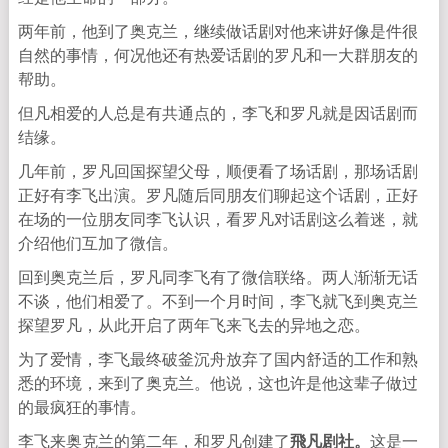
两年前，他到了奥克兰，继续做话剧对他来讲好像是件很
自然的事情，何况他还有热爱话剧的罗凡和一大群朋友的
帮助。
但凡相爱的人总是有共通点的，李飞和罗凡就是因话剧而
结缘。
几年前，罗凡回国探望父母，顺便看了场话剧，那场话剧
正好有李飞出演。罗凡随后同朋友们聊起这个话剧，正好
在场的一位朋友同李飞认识，看罗凡对话剧这么着迷，就
介绍他们互加了微信。
回到奥克兰后，罗凡同李飞有了微信联络。两人渐渐无话
不谈，他们相爱了。不到一个月时间，李飞就飞到奥克兰
探望罗凡，从此开启了两年飞来飞去的异地之恋。
为了爱情，李飞最终破釜沉舟放弃了国内舒适的工作和熟
悉的环境，来到了奥克兰。他说，这也许是他这辈子做过
的最疯狂的事情。
李飞来奥克兰的第二年，和罗凡创建了
飛凡剧社。
这是一