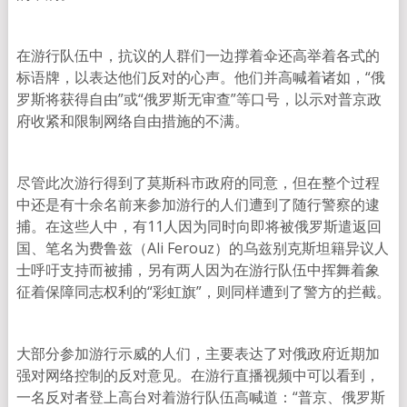
在游行队伍中，抗议的人群们一边撑着伞还高举着各式的
标语牌，以表达他们反对的心声。他们并高喊着诸如，“俄
罗斯将获得自由”或“俄罗斯无审查”等口号，以示对普京政
府收紧和限制网络自由措施的不满。
尽管此次游行得到了莫斯科市政府的同意，但在整个过程
中还是有十余名前来参加游行的人们遭到了随行警察的逮
捕。在这些人中，有11人因为同时向即将被俄罗斯遣返回
国、笔名为费鲁兹（Ali Ferouz）的乌兹别克斯坦籍异议人
士呼吁支持而被捕，另有两人因为在游行队伍中挥舞着象
征着保障同志权利的“彩虹旗”，则同样遭到了警方的拦截。
大部分参加游行示威的人们，主要表达了对俄政府近期加
强对网络控制的反对意见。在游行直播视频中可以看到，
一名反对者登上高台对着游行队伍高喊道：“普京、俄罗斯