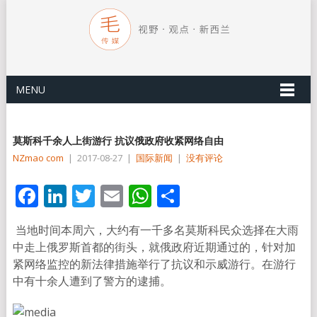
MENU
莫斯科千余人上街游行 抗议俄政府收紧网络自由
NZmao com
|
2017-08-27
|
国际新闻
|
没有评论
Facebook
LinkedIn
Twitter
Email
WhatsApp
分
享
当地时间本周六，大约有一千多名莫斯科民众选择在大雨
中走上俄罗斯首都的街头，就俄政府近期通过的，针对加
紧网络监控的新法律措施举行了抗议和示威游行。在游行
中有十余人遭到了警方的逮捕。