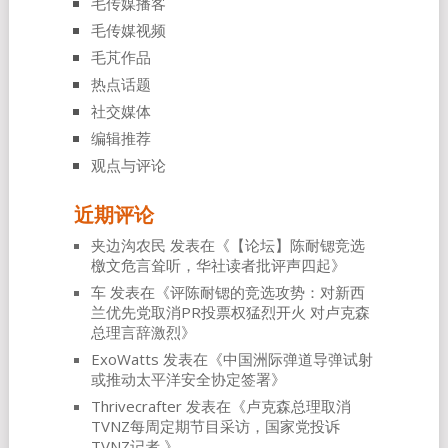
毛传媒播客
毛传媒视频
毛芃作品
热点话题
社交媒体
编辑推荐
观点与评论
近期评论
夹边沟农民
发表在《
【论坛】陈耐锶竞选
檄文危言耸听，华社读者批评声四起
》
车
发表在《
评陈耐锶的竞选攻势：对新西
兰优先党取消PR投票权猛烈开火 对卢克森
总理言辞激烈
》
ExoWatts
发表在《
中国洲际弹道导弹试射
或推动太平洋安全协定签署
》
Thrivecrafter
发表在《
卢克森总理取消
TVNZ每周定期节目采访，国家党投诉
TVNZ记者
》