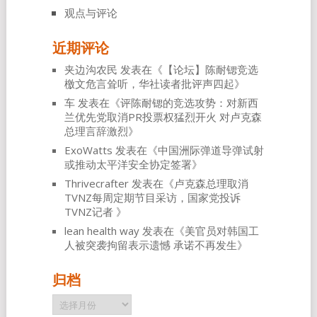
观点与评论
近期评论
夹边沟农民
发表在《
【论坛】陈耐锶竞选
檄文危言耸听，华社读者批评声四起
》
车
发表在《
评陈耐锶的竞选攻势：对新西
兰优先党取消PR投票权猛烈开火 对卢克森
总理言辞激烈
》
ExoWatts
发表在《
中国洲际弹道导弹试射
或推动太平洋安全协定签署
》
Thrivecrafter
发表在《
卢克森总理取消
TVNZ每周定期节目采访，国家党投诉
TVNZ记者
》
lean health way
发表在《
美官员对韩国工
人被突袭拘留表示遗憾 承诺不再发生
》
归档
归
档