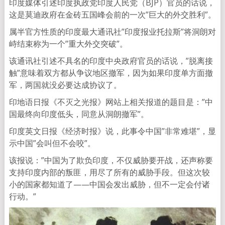
印度媒体引述印度执政党印度人民党（BJP）官员的话说，
这是莫迪政府在金砖五国峰会前的一次”巨大的外交胜利”。
属半官方性质的印度最大通讯社”印度报业托拉斯”将洞朗对
峙结束称为一个”重大外交突破”。
该通讯社引述不具名的印度中央政府官员的话说，”脱离接
触”意味着双方都从争议地区撤军，因为如果印度单方面撤
军，两国就没必要达成协议了。
印地语日报《不灭之光报》网站上相关报道的题目是：”中
国最终向印度低头，同意从洞朗撤军”。
印度英文日报《经济时报》说，此事令中国”非常难堪”，显
示中国”会叫但不会咬”。
该报说：”中国为了欺负印度，不仅威胁要开战，还声称要
支持印度内部的叛匪，用尽了所有的威胁手段。但这次较
小的国家都知道了——中国会发出威胁，但不一定会付诸
行动。”