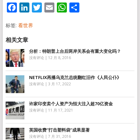
Facebook
LinkedIn
Twitter
Email
WhatsApp
分
享
标签:
看世界
分析：特朗普上台后两岸关系会有重大变化吗？
没有评论
|
12 月 8, 2016
NETFLIX再播乌克兰总统翻红旧作《人民公仆》
没有评论
|
3 月 17, 2022
许家印变卖个人资产为恒大注入超70亿资金
没有评论
|
11 月 17, 2021
英国收费“打击塑料袋”成果显著
没有评论
|
7 月 31, 2016