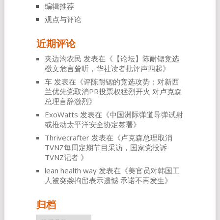
编辑推荐
观点与评论
近期评论
夹边沟农民
发表在《
【论坛】陈耐锶竞选
檄文危言耸听，华社读者批评声四起
》
车
发表在《
评陈耐锶的竞选攻势：对新西
兰优先党取消PR投票权猛烈开火 对卢克森
总理言辞激烈
》
ExoWatts
发表在《
中国洲际弹道导弹试射
或推动太平洋安全协定签署
》
Thrivecrafter
发表在《
卢克森总理取消
TVNZ每周定期节目采访，国家党投诉
TVNZ记者
》
lean health way
发表在《
美官员对韩国工
人被突袭拘留表示遗憾 承诺不再发生
》
归档
归