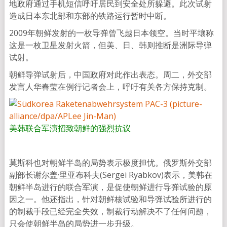
地政府通过手机短信呼吁居民到安全处所躲避。此次试射
造成日本东北部和东部的铁路运行暂时中断。
2009年朝鲜发射的一枚导弹曾飞越日本领空。当时平壤称
这是一枚卫星发射火箭，但美、日、韩则推断是洲际导弹
试射。
朝鲜导弹试射后，中国政府对此作出表态。周二，外交部
发言人华春莹在例行记者会上，呼吁有关各方保持克制。
美韩联合军演招致朝鲜的强烈抗议
莫斯科也对朝鲜半岛的局势表示极度担忧。俄罗斯外交部
副部长谢尔盖·里亚布科夫(Sergei Ryabkov)表示，美韩在
朝鲜半岛进行的联合军演，是促使朝鲜进行导弹试验的原
因之一。他还指出，针对朝鲜核试验和导弹试验所进行的
的制裁手段已经完全失效，制裁行动解决不了任何问题，
只会使朝鲜半岛的局势进一步升级。