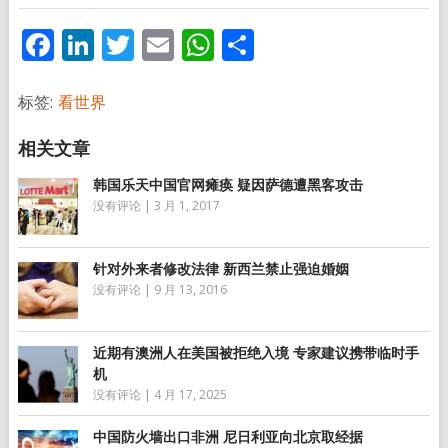
Facebook
LinkedIn
Twitter
Email
WhatsApp
分
享
标签:
看世界
韩国乐天中国官网瘫痪 疑因萨德遭黑客攻击
没有评论
|
3 月 1, 2017
针对外来者修改法律 新西兰禁止强迫婚姻
没有评论
|
9 月 13, 2016
近期有澳洲人在美国被拒绝入境 专家建议携带临时手
机
没有评论
|
4 月 17, 2025
中国防火墙出口非洲 尼日利亚向北京取经据