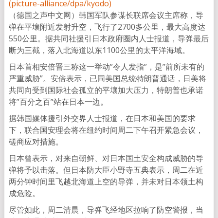
（德国之声中文网）韩国军队参谋长联席会议主席称，导
弹在平壤附近发射升空，飞行了2700多公里，最大高度达
550公里。据共同社援引日本政府圈内人士报道，导弹最后
断为三截，落入北海道以东1100公里的太平洋海域。
日本首相安倍晋三称这一举动”令人发指”，是”前所未有的
严重威胁”。安倍表示，已同美国总统特朗普通话，日美将
共同向受到国际社会孤立的平壤加大压力，特朗普也承诺
将”百分之百”站在日本一边。
据韩国媒体援引外交界人士报道，在日本和美国的要求
下，联合国安理会将在纽约时间周二下午召开紧急会议，
磋商应对措施。
日本曾表示，对来自朝鲜、对日本国土安全构成威胁的导
弹将予以击落。但日本防大臣小野寺五典表示，周二在近
两分钟时间里飞越北海道上空的导弹，并未对日本领土构
成危险。
尽管如此，周二清晨，导弹飞经地区拉响了防空警报，当