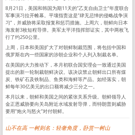
8月21日，美国和韩国为期11天的”乙支自由卫士”年度联合
军事演习拉开帷幕。平壤指责这是”肆无忌惮的侵略战争演
习”，并威胁将采取报复和惩罚措施。上周六，朝鲜向日本
海发射3枚短程导弹。美军太平洋指挥部证实，其中两枚飞
行了约250公里。
上周，日本和美国扩大了对朝鲜制裁范围，将包括中国和
俄罗斯在内一些国家的涉朝企业和个人列入制裁名单。
在美国的大力推动下，本月初联合国安理会一致通过美国
提出的新一轮制裁朝鲜决议。该决议禁止朝鲜出口所有煤
炭、铁矿石及铁制品、鱼类和海鲜等产品。如经落实，朝
鲜每年30亿美元的出口额将减少三分之一。
本月以来，朝鲜和美国之间的紧张关系升级。朝鲜领导人
金正恩威胁要向关岛附近水域发射导弹，而特朗普则威胁
要用”炮火与怒火”对付朝鲜。
山不在高 一树则名：轻奢角度，卧赏一树山