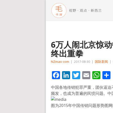
6万人闹北京惊动
终出重拳
NZmao com
|
2017-08-30
|
国际新闻
|
Facebook
LinkedIn
Twitter
Email
Wh
中国各地传销犯罪严重，团伙逼迫
频发，也成为普遍的民愤问题。中
图为2015年中国传销问题形势图
网