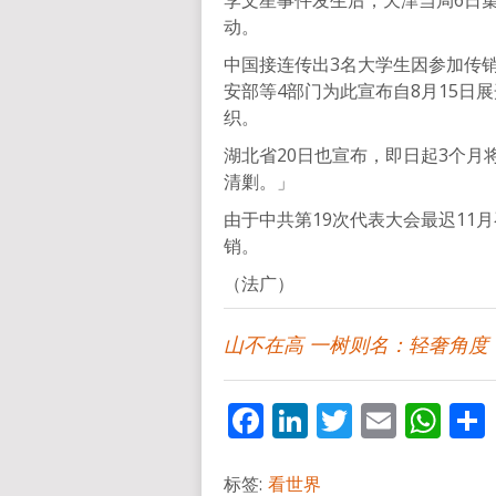
李文星事件发生后，天津当局6日
动。
中国接连传出3名大学生因参加传
安部等4部门为此宣布自8月15日
织。
湖北省20日也宣布，即日起3个
清剿。」
由于中共第19次代表大会最迟11
销。
（法广）
山不在高 一树则名：轻奢角度
Facebook
LinkedIn
Twitter
Email
Wh
标签:
看世界