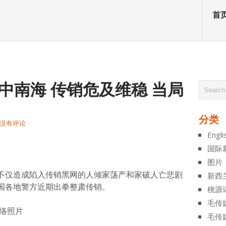
首
中南海 传销危及维稳 当局
分类
没有评论
Engli
atsApp
分
国际
享
图片
不仅造成陷入传销黑网的人倾家荡产和家破人亡悲剧
新西
国各地警方近期出拳整肃传销。
桃源
毛传
络照片
毛传