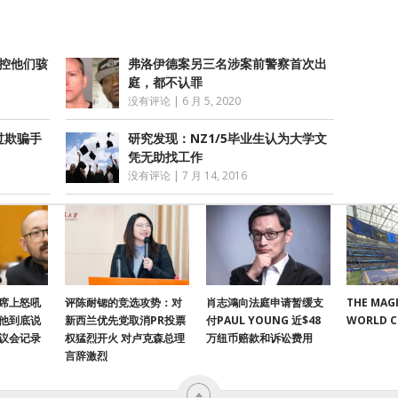
指控他们骇
弗洛伊德案另三名涉案前警察首次出
庭，都不认罪
没有评论
|
6 月 5, 2020
过欺骗手
研究发现：NZ1/5毕业生认为大学文
凭无助找工作
没有评论
|
7 月 14, 2016
席上怒吼
评陈耐锶的竞选攻势：对
肖志鴻向法庭申请暂缓支
THE MAGI
他到底说
新西兰优先党取消PR投票
付PAUL YOUNG 近$48
WORLD 
议会记录
权猛烈开火 对卢克森总理
万纽币赔款和诉讼费用
言辞激烈