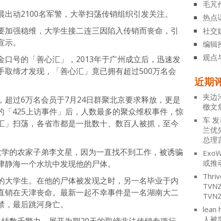
毛芃
出动2100名军警，大举扫荡传销组织引发关注。
热点
要加强稳维，大学生接二连三因陷入传销而丧命，引
社交
宣示。
编辑
观点
口号的「善心汇」，2013年于广州成立后，迅速发
手取缔才发现，「善心汇」竟已拥有超过500万名会
近期
。
夹边
超过6万名会员于7月24日群聚北京要求释放，更是
檄文
动的「425上访事件」后，人数最多的聚众维权事件，惊
车
发
汇」扫荡，各省市都是一批数十、数百人被抓，至今
兰优
总理
大学的农家子弟李文星，因为一直找不到工作，被诱骗
ExoW
或推
津静海一个水坑中发现他的尸体。
Thriv
的大学生。在他的尸体被发现之时，另一名毕业于内
TV
直销在天津丧命。最新一起不幸事件是一名湖南大二
TVN
禁，最后跳河身亡。
lean 
人被