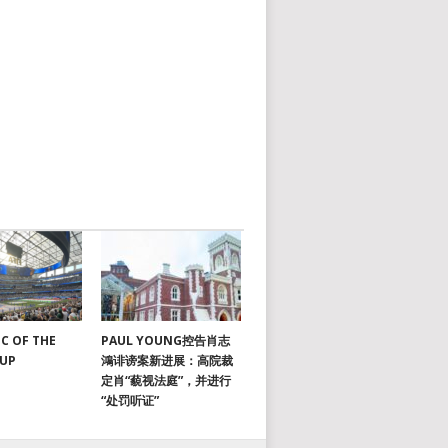
C OF THE
PAUL YOUNG控告肖志
CUP
鴻诽谤案新进展：高院裁
定肖“藐视法庭”，并进行
“处罚听证”