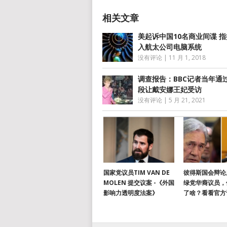
美起诉中国10名商业间谍 
入航太公司电脑系统
没有评论
|
11 月 1, 2018
调查报告：BBC记者当年通
段让戴安娜王妃受访
没有评论
|
5 月 21, 2021
国家党议员TIM VAN DE
彼得斯国会辩论
MOLEN 提交议案 -《外国
绿党华裔议员，
影响力透明度法案》
了啥？看看官方