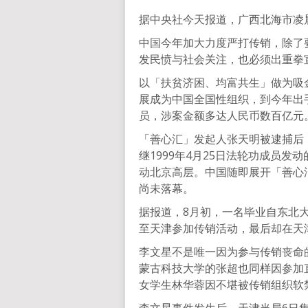
据中央社今天报道，广西北海市凌晨
中国今年加大力度严打传销，除了
发民愤与社会关注，也必须出重拳
以「扶贫济困、均富共生」做为吸金
展成为中国全国性组织，到今年出
员，涉案金额多达人民币数百亿元
「善心汇」发起人张天明被逮捕后，
继1999年4月25日法轮功成员发
动北京高层。中国随即展开「善心
尚未落幕。
据报道，8月初，一名毕业自东北
至天津参加传销活动，最后却在天
李文星不是唯一因为参与传销丧命
蒙古科技大学的张超也同样因参加
女学生林华蓉因不堪被传销组织软