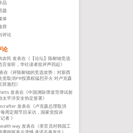
作品
话题
媒体
推荐
与评论
评论
沟农民
发表在《
【论坛】陈耐锶竞选
危言耸听，华社读者批评声四起
》
表在《
评陈耐锶的竞选攻势：对新西
先党取消PR投票权猛烈开火 对卢克森
言辞激烈
》
atts
发表在《
中国洲际弹道导弹试射
动太平洋安全协定签署
》
ecrafter
发表在《
卢克森总理取消
NZ每周定期节目采访，国家党投诉
Z记者
》
health way
发表在《
美官员对韩国工
突袭拘留表示遗憾 承诺不再发生
》