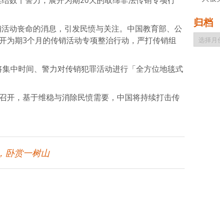
集结数千警力，展开为期20天的取缔非法传销专项行
归档
销活动丧命的消息，引发民愤与关注。中国教育部、公
归
展开为期3个月的传销活动专项整治行动，严打传销组
档
月将集中时间、警力对传销犯罪活动进行「全方位地毯式
月召开，基于维稳与消除民愤需要，中国将持续打击传
，卧赏一树山
atsApp
分
享