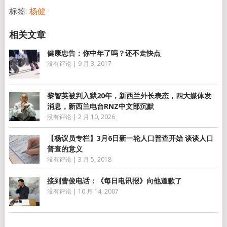
标签:
杨健
健康忠告：你中年了吗？还不走快点
没有评论
|
9 月 3, 2017
黎智英被判入狱20年，新西兰外长表态，四大媒体发
消息，新西兰电台RNZ中文部沉默
没有评论
|
2 月 10, 2026
【杨议员专栏】3月6日新一轮人口普查开始 谈谈人口
普查的意义
没有评论
|
3 月 5, 2018
接到曹俊电话：《每日电讯报》向他道歉了
没有评论
|
10 月 14, 2007