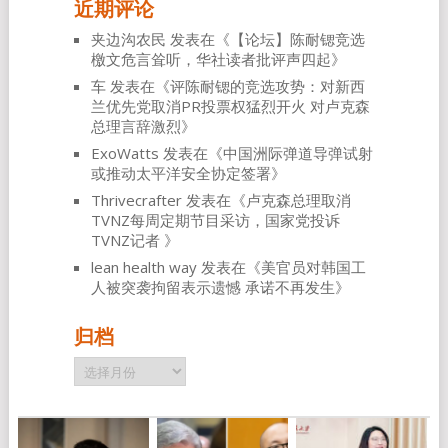
近期评论
夹边沟农民
发表在《
【论坛】陈耐锶竞选
檄文危言耸听，华社读者批评声四起
》
车
发表在《
评陈耐锶的竞选攻势：对新西
兰优先党取消PR投票权猛烈开火 对卢克森
总理言辞激烈
》
ExoWatts
发表在《
中国洲际弹道导弹试射
或推动太平洋安全协定签署
》
Thrivecrafter
发表在《
卢克森总理取消
TVNZ每周定期节目采访，国家党投诉
TVNZ记者
》
lean health way
发表在《
美官员对韩国工
人被突袭拘留表示遗憾 承诺不再发生
》
归档
归
档