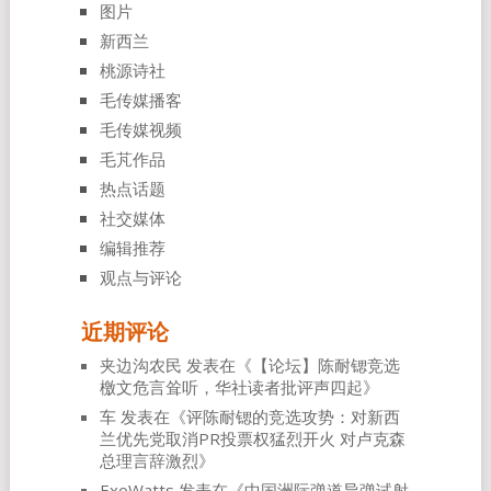
图片
新西兰
桃源诗社
毛传媒播客
毛传媒视频
毛芃作品
热点话题
社交媒体
编辑推荐
观点与评论
近期评论
夹边沟农民
发表在《
【论坛】陈耐锶竞选
檄文危言耸听，华社读者批评声四起
》
车
发表在《
评陈耐锶的竞选攻势：对新西
兰优先党取消PR投票权猛烈开火 对卢克森
总理言辞激烈
》
ExoWatts
发表在《
中国洲际弹道导弹试射