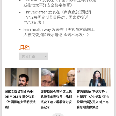
或推动太平洋安全协定签署
》
Thrivecrafter
发表在《
卢克森总理取消
TVNZ每周定期节目采访，国家党投诉
TVNZ记者
》
lean health way
发表在《
美官员对韩国工
人被突袭拘留表示遗憾 承诺不再发生
》
归档
归
档
国家党议员TIM VAN
彼得斯国会辩论席上怒
评陈耐锶的竞选攻势：
DE MOLEN 提交议案 -
吼绿党华裔议员，他到
对新西兰优先党取消PR
《外国影响力透明度法
底说了啥？看看官方议
投票权猛烈开火 对卢克
案》
会记录
森总理言辞激烈