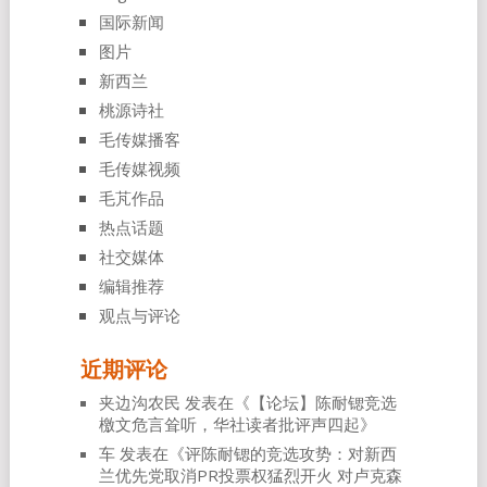
国际新闻
图片
新西兰
桃源诗社
毛传媒播客
毛传媒视频
毛芃作品
热点话题
社交媒体
编辑推荐
观点与评论
近期评论
夹边沟农民
发表在《
【论坛】陈耐锶竞选
檄文危言耸听，华社读者批评声四起
》
车
发表在《
评陈耐锶的竞选攻势：对新西
兰优先党取消PR投票权猛烈开火 对卢克森