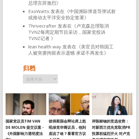
总理言辞激烈
》
ExoWatts
发表在《
中国洲际弹道导弹试射
或推动太平洋安全协定签署
》
Thrivecrafter
发表在《
卢克森总理取消
TVNZ每周定期节目采访，国家党投诉
TVNZ记者
》
lean health way
发表在《
美官员对韩国工
人被突袭拘留表示遗憾 承诺不再发生
》
归档
归
档
国家党议员TIM VAN
彼得斯国会辩论席上怒
评陈耐锶的竞选攻势：
DE MOLEN 提交议案 -
吼绿党华裔议员，他到
对新西兰优先党取消PR
《外国影响力透明度法
底说了啥？看看官方议
投票权猛烈开火 对卢克