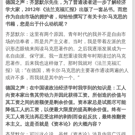
德国之声：齐瑟默尔先生，为了普通读者进一步了解经济
学大家，2012年《法兰克福汇报》出版了一套丛书。而您
作为自由市场的拥护者，却恰恰撰写了有关卡尔·马克思的
书籍，您是出于什么动机呢？
齐瑟默尔：这里有两个原因。青年时代的我并不是自由市
场的信奉者，而是共产主义者。当时，我是带着左派的意
识形态眼镜来阅读马克思著作的。之后我逐渐发展成为一
名自由派、保守派。我一直想重读我青年时期读过的马克
思著作。后来我也这样做了。那时我就对《法兰克福汇
报》说：”在德国，将卡尔·马克思的主要著作通读两遍的人
或许不多，而我就是其中的一个。”
德国之声：在中国读政治经济学时我学到的知识是：工人
向资本家出售其劳动力并因此获得工资。所创造的价值与
其工资之间的差额便是剩余价值。资本家总是试图尽可能
降低工人的工资，以便最大限度的提高剩余价值。终有一
天工人将无法再忍受这样的剥削而奋起反抗，最终推翻资
本主义。这是否就是《资本论》的大概内容？
齐瑟默尔：可以这么说，虽然《资本论》涉及内容广泛得