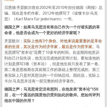
贝恩德·齐瑟默尔曾在2002年至2010年担任德国《商报》总
编。现在是专栏作家。2012年他撰写了《读懂卡尔·马克
思》（Karl Marx für jedermann）一书。
德国之声：如果马克思没有将自己作为一个付诸实践的革
命者，他是否会成为一个更好的经济学家呢？
齐瑟默尔：
实际上他有3个身份。对他来说最重要的是革命
者的生涯，其次是作为经济学家，最后是作为哲学家。
马
克思撰写”资本论”花费了10多年的时间。在这期间他意识
到自己计划失误，他无法完成他的宏伟计划。要知道他的
计划是撰写3卷《资本论》，但是他生前只发表了第一卷。
第二卷是恩格斯在其前期工作的基础上整理完成的。第三
卷实际上只是对其想法的一个归纳总结。因此说，实际上
卡尔·马克思并没有一部完整的经济学著作。
德国之声：马克思肯定没有想到，在他发表”资本论”150
后，在一个遥远的国度他仍受到如此的敬仰。您如何评判
他在中国的作用？