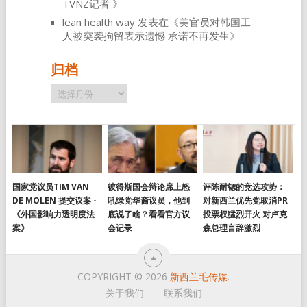
TVNZ记者
》
lean health way
发表在《
美官员对韩国工
人被突袭拘留表示遗憾 承诺不再发生
》
归档
归
档
国家党议员TIM VAN
彼得斯国会辩论席上怒
评陈耐锶的竞选攻势：
DE MOLEN 提交议案 -
吼绿党华裔议员，他到
对新西兰优先党取消PR
《外国影响力透明度法
底说了啥？看看官方议
投票权猛烈开火 对卢克
案》
会记录
森总理言辞激烈
COPYRIGHT © 2026
新西兰毛传媒
.
关于我们
联系我们