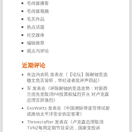
毛传媒播客
毛传媒视频
毛芃作品
热点话题
社交媒体
编辑推荐
观点与评论
近期评论
夹边沟农民
发表在《
【论坛】陈耐锶竞选
檄文危言耸听，华社读者批评声四起
》
车
发表在《
评陈耐锶的竞选攻势：对新西
兰优先党取消PR投票权猛烈开火 对卢克森
总理言辞激烈
》
ExoWatts
发表在《
中国洲际弹道导弹试射
或推动太平洋安全协定签署
》
Thrivecrafter
发表在《
卢克森总理取消
TVNZ每周定期节目采访，国家党投诉