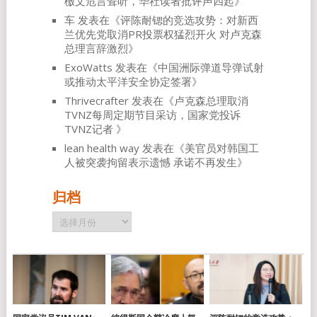
檄文危言耸听，华社读者批评声四起
》
车
发表在《
评陈耐锶的竞选攻势：对新西
兰优先党取消PR投票权猛烈开火 对卢克森
总理言辞激烈
》
ExoWatts
发表在《
中国洲际弹道导弹试射
或推动太平洋安全协定签署
》
Thrivecrafter
发表在《
卢克森总理取消
TVNZ每周定期节目采访，国家党投诉
TVNZ记者
》
lean health way
发表在《
美官员对韩国工
人被突袭拘留表示遗憾 承诺不再发生
》
归档
归
档