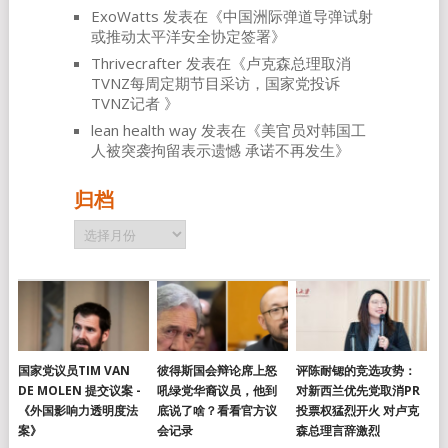
ExoWatts
发表在《
中国洲际弹道导弹试射
或推动太平洋安全协定签署
》
Thrivecrafter
发表在《
卢克森总理取消
TVNZ每周定期节目采访，国家党投诉
TVNZ记者
》
lean health way
发表在《
美官员对韩国工
人被突袭拘留表示遗憾 承诺不再发生
》
归档
归
档
国家党议员TIM VAN
彼得斯国会辩论席上怒
评陈耐锶的竞选攻势：
DE MOLEN 提交议案 -
吼绿党华裔议员，他到
对新西兰优先党取消PR
《外国影响力透明度法
底说了啥？看看官方议
投票权猛烈开火 对卢克
案》
会记录
森总理言辞激烈