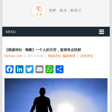
MENU
【桃源诗社 · 海啸】一个人的天空，蓝得有点忧郁
NZmao com
|
2017-10-06
|
桃源诗社
,
编辑推荐
|
没有评论
Facebook
LinkedIn
Twitter
Email
WhatsApp
分
享