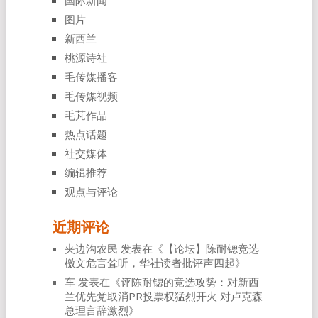
图片
新西兰
桃源诗社
毛传媒播客
毛传媒视频
毛芃作品
热点话题
社交媒体
编辑推荐
观点与评论
近期评论
夹边沟农民
发表在《
【论坛】陈耐锶竞选
檄文危言耸听，华社读者批评声四起
》
车
发表在《
评陈耐锶的竞选攻势：对新西
兰优先党取消PR投票权猛烈开火 对卢克森
总理言辞激烈
》