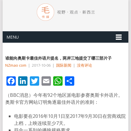
MENU
谁能向奥斯卡最佳外语片提名，两岸三地提交了哪三部片子
NZmao com
|
2017-10-06
|
国际新闻
|
没有评论
Facebook
LinkedIn
Twitter
Email
WhatsApp
分
享
（BBC消息）今年有92个地区派电影参赛奥斯卡外语片。
奥斯卡官方网站订明角逐最佳外语片的准则：
电影要在2016年10月1日至2017年9月30日在营商戏院
上档，上映连续至少7天。
符合一系到的播映规格要求