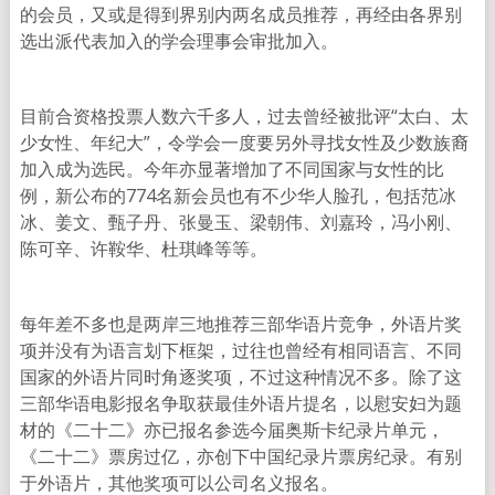
的会员，又或是得到界别内两名成员推荐，再经由各界别
选出派代表加入的学会理事会审批加入。
目前合资格投票人数六千多人，过去曾经被批评“太白、太
少女性、年纪大”，令学会一度要另外寻找女性及少数族裔
加入成为选民。今年亦显著增加了不同国家与女性的比
例，新公布的774名新会员也有不少华人脸孔，包括范冰
冰、姜文、甄子丹、张曼玉、梁朝伟、刘嘉玲，冯小刚、
陈可辛、许鞍华、杜琪峰等等。
每年差不多也是两岸三地推荐三部华语片竞争，外语片奖
项并没有为语言划下框架，过往也曾经有相同语言、不同
国家的外语片同时角逐奖项，不过这种情况不多。除了这
三部华语电影报名争取获最佳外语片提名，以慰安妇为题
材的《二十二》亦已报名参选今届奥斯卡纪录片单元，
《二十二》票房过亿，亦创下中国纪录片票房纪录。有别
于外语片，其他奖项可以公司名义报名。