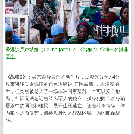
香港演员卢靖姗（Celina Jade）在《站狼2》饰演一名援非
医生。
《战狼2》：
吴京自导自演的动作片，豆瓣评分为7.4分，
故事讲述吴京饰演的角色冷锋被“开除军籍”，本想漂泊一
生，但突然被卷入了一场非洲国家叛乱，本可以安全撤
离，却因无法忘记曾经为军人的使命，孤身犯险带领身陷
屠杀中的同胞和难民，展开生死逃亡。随着斗争持续，体
内狼性逐渐复苏，最终孤身闯入战乱区域，为同胞而战
斗。