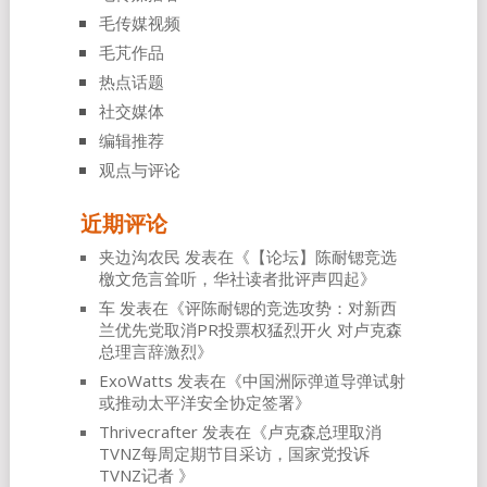
毛传媒视频
毛芃作品
热点话题
社交媒体
编辑推荐
观点与评论
近期评论
夹边沟农民
发表在《
【论坛】陈耐锶竞选
檄文危言耸听，华社读者批评声四起
》
车
发表在《
评陈耐锶的竞选攻势：对新西
兰优先党取消PR投票权猛烈开火 对卢克森
总理言辞激烈
》
ExoWatts
发表在《
中国洲际弹道导弹试射
或推动太平洋安全协定签署
》
Thrivecrafter
发表在《
卢克森总理取消
TVNZ每周定期节目采访，国家党投诉
TVNZ记者
》