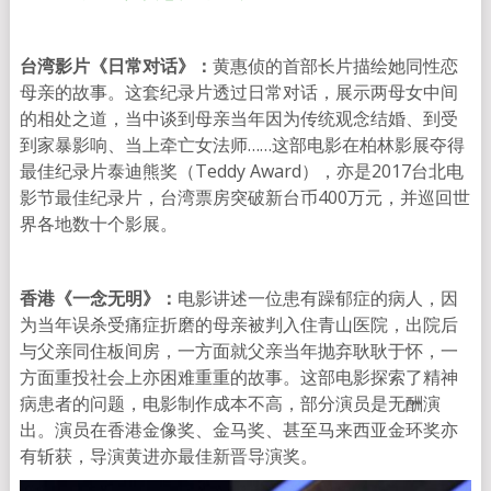
台湾影片《日常对话》：
黄惠侦的首部长片描绘她同性恋
母亲的故事。这套纪录片透过日常对话，展示两母女中间
的相处之道，当中谈到母亲当年因为传统观念结婚、到受
到家暴影响、当上牵亡女法师……这部电影在柏林影展夺得
最佳纪录片泰迪熊奖（Teddy Award），亦是2017台北电
影节最佳纪录片，台湾票房突破新台币400万元，并巡回世
界各地数十个影展。
香港《一念无明》：
电影讲述一位患有躁郁症的病人，因
为当年误杀受痛症折磨的母亲被判入住青山医院，出院后
与父亲同住板间房，一方面就父亲当年抛弃耿耿于怀，一
方面重投社会上亦困难重重的故事。这部电影探索了精神
病患者的问题，电影制作成本不高，部分演员是无酬演
出。演员在香港金像奖、金马奖、甚至马来西亚金环奖亦
有斩获，导演黄进亦最佳新晋导演奖。