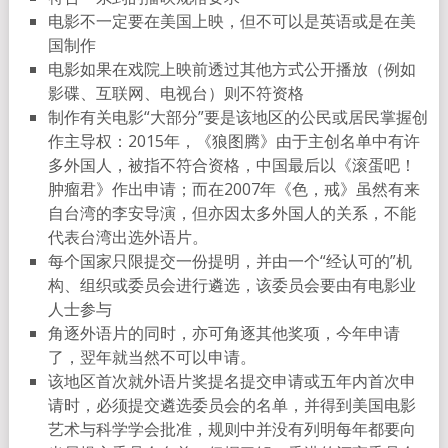
电影不一定要在美国上映，但不可以是英语或是在美
国制作
电影如果在戏院上映前透过其他方式公开播放（例如
影碟、互联网、电视台）则不符资格
制作有关电影“大部分”要是该地区的公民或居民掌握创
作主导权：2015年，《狼图腾》由于主创名单中有许
多外国人，被指不符合资格，中国最后以《滚蛋吧！
肿瘤君》作出申请；而在2007年《色，戒》虽然有来
自台湾的李安导演，但亦因太多外国人的关系，不能
代表台湾出选外语片。
每个国家只限提交一份提明，并由一个“经认可的”机
构、组织或委员会进行遴选，该委员会要由有电影业
人士参与
角逐外语片的同时，亦可角逐其他奖项，今年申请
了，翌年就当然不可以申请。
该地区首次就外语片奖提名提交申请或五年内首次申
请时，必须提交遴选委员会的名单，并得到美国电影
艺术与科学学会批准，规则中并没有列明每年都要向