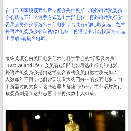
在自己国家脱颖而出后，便会先由奥斯卡的外语片奖委员
会会透过不计名透票方式选出六部电影，再外语片奖行政
委员会另外投票选出三部电影，合共有9部电影参选，之后
外语片奖委员会会审视9部电影，再透过不计名投票方式选
出最后5套提名电影。
最终奖项会由美国电影艺术与科学学会的“活跃及终身”
（active and life）会员看过5部电影后选出得奖的电影。
外语片奖委员会是由这学会合资格会员自愿性质去加入，
人数每年不同，他们需要观看大约四分一的参赛电影，由
于所需时间太多，这些志愿者都偏向仍长。而外语片奖行
政委员则是在这些志愿者中再找数十人组成。