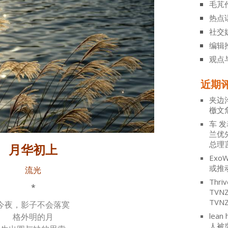
毛芃
热点
社交
编辑
观点
近期
夹边
檄文
车
发
兰优
总理
月华初上
ExoW
或推
流光
Thriv
*
TV
TVN
今夜，影子不会落寞
lean 
格外明的月
人被