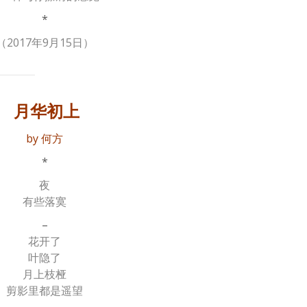
*
（2017年9月15日）
月华初上
by 何方
*
夜
有些落寞
–
花开了
叶隐了
月上枝桠
剪影里都是遥望