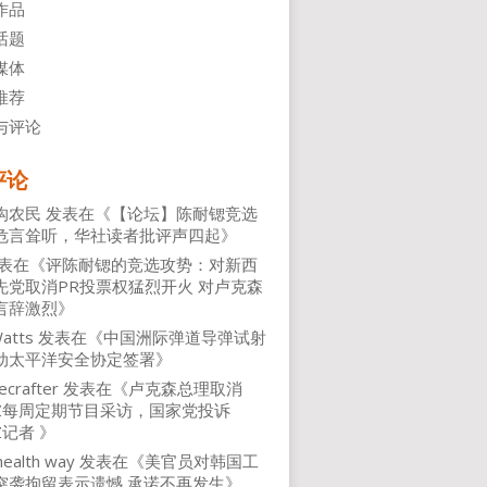
作品
话题
媒体
推荐
与评论
评论
沟农民
发表在《
【论坛】陈耐锶竞选
危言耸听，华社读者批评声四起
》
表在《
评陈耐锶的竞选攻势：对新西
先党取消PR投票权猛烈开火 对卢克森
言辞激烈
》
atts
发表在《
中国洲际弹道导弹试射
动太平洋安全协定签署
》
ecrafter
发表在《
卢克森总理取消
NZ每周定期节目采访，国家党投诉
Z记者
》
health way
发表在《
美官员对韩国工
突袭拘留表示遗憾 承诺不再发生
》