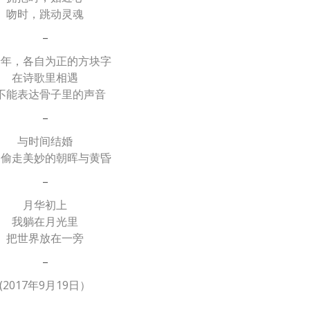
吻时，跳动灵魂
–
千年，各自为正的方块字
在诗歌里相遇
不能表达骨子里的声音
–
与时间结婚
却偷走美妙的朝晖与黄昏
–
月华初上
我躺在月光里
把世界放在一旁
–
(2017年9月19日）