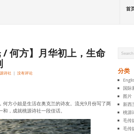
首
光 / 何方】月华初上，生命
刻
分类
源诗社
|
没有评论
Engli
atsApp
分
国际
享
图片
，何方小姐是生活在奥克兰的诗友。流光9月份写了两
新西
一和，成就桃源诗社一段佳话。
桃源
毛传
毛传