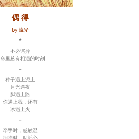
偶 得
by 流光
*
不必诧异
生命里总有相遇的时刻
–
种子遇上泥土
月光遇夜
脚遇上路
你遇上我，还有
冰遇上火
–
牵手时，感触温
拥抱时，贴近心