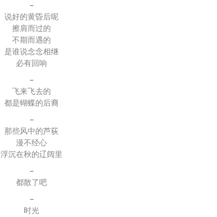
–
说好的黄昏后呢
擦肩而过的
不期而遇的
是谁说念念相继
必有回响
–
飞来飞去的
都是蝴蝶的后裔
–
那些风中的芦荻
漫不经心
浮沉在秋的辽阔里
–
都散了吧
–
时光