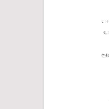
几
能
你