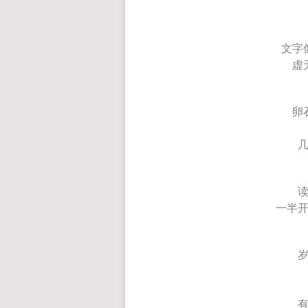
文字
虚
卵
一半