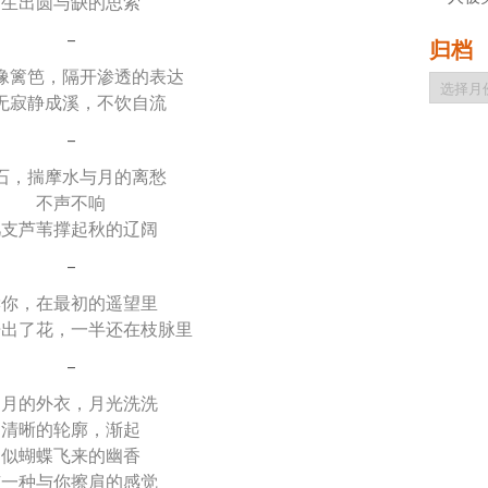
生出圆与缺的思索
–
归档
像篱笆，隔开渗透的表达
归
无寂静成溪，不饮自流
档
–
石，揣摩水与月的离愁
不声不响
几支芦苇撑起秋的辽阔
–
读你，在最初的遥望里
开出了花，一半还在枝脉里
–
岁月的外衣，月光洗洗
清晰的轮廓，渐起
似蝴蝶飞来的幽香
有一种与你擦肩的感觉