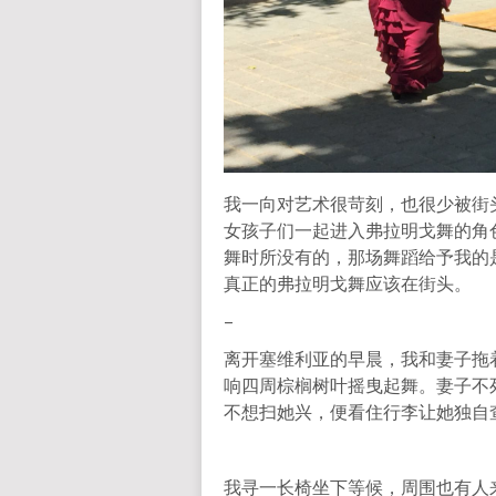
我一向对艺术很苛刻，也很少被街
女孩子们一起进入弗拉明戈舞的角
舞时所没有的，那场舞蹈给予我的
真正的弗拉明戈舞应该在街头。
–
离开塞维利亚的早晨，我和妻子拖
响四周棕榈树叶摇曳起舞。妻子不
不想扫她兴，便看住行李让她独自
我寻一长椅坐下等候，周围也有人