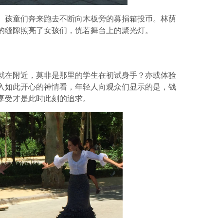
。孩童们奔来跑去不断向木板旁的募捐箱投币。林荫
的缝隙照亮了女孩们，恍若舞台上的聚光灯。
就在附近，莫非是那里的学生在初试身手？亦或体验
入如此开心的神情看，年轻人向观众们显示的是，钱
享受才是此时此刻的追求。