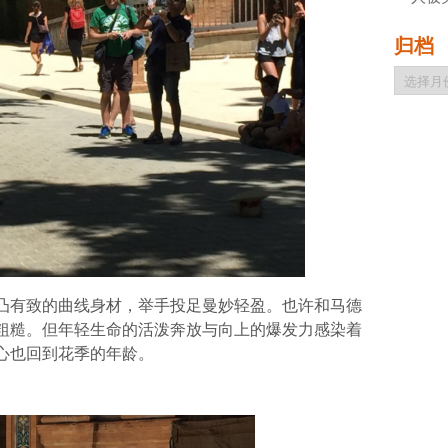
归档
归
档
凸有致的曲线身材，举手投足曼妙轻盈。也许和马德
粗糙。但年轻生命的活泼奔放与向上的爆发力感染着
心也回到花季的年龄。