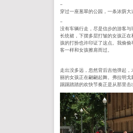
–
穿过一座葱翠的公园，一条浓荫大
–
没有车辆行走，尽是信步的游客与
长统裙，下摆多层打皱的女孩正在
孩的打扮也许印证了这点。我偷偷
客一样和女孩擦肩而过。
走出没多远，忽然背后吉他弹起，
丽的女孩正在翩翩起舞。弗拉明戈
踢踢踏踏的欢快节奏正是从那里击