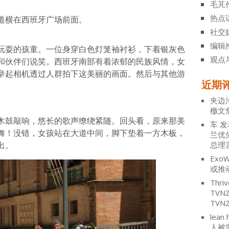
毛芃
热点
道横在西班牙广场前面。
社交
编辑
玩耍的孩童。一位身穿白色灯笼袖衬衫，下着银灰色
观点
和伙伴们说笑。西班牙南部有着浓郁的民族风情，女
举起相机透过人群拍下这美丽的画面。然后与其他游
近期
夹边
檄文
木鼓敲响，悠长的歌声缭绕紧随。回头看，原来那美
车
发
舞！没错，女孩站在大道中间，脚下垫着一方木板，
兰优
出。
总理
ExoW
或推
Thriv
TV
TVN
lean 
人被