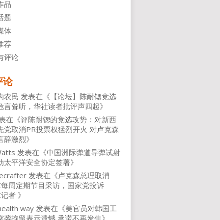
作品
话题
媒体
推荐
与评论
评论
沟农民
发表在《
【论坛】陈耐锶竞选
危言耸听，华社读者批评声四起
》
表在《
评陈耐锶的竞选攻势：对新西
先党取消PR投票权猛烈开火 对卢克森
言辞激烈
》
atts
发表在《
中国洲际弹道导弹试射
动太平洋安全协定签署
》
ecrafter
发表在《
卢克森总理取消
NZ每周定期节目采访，国家党投诉
Z记者
》
health way
发表在《
美官员对韩国工
突袭拘留表示遗憾 承诺不再发生
》