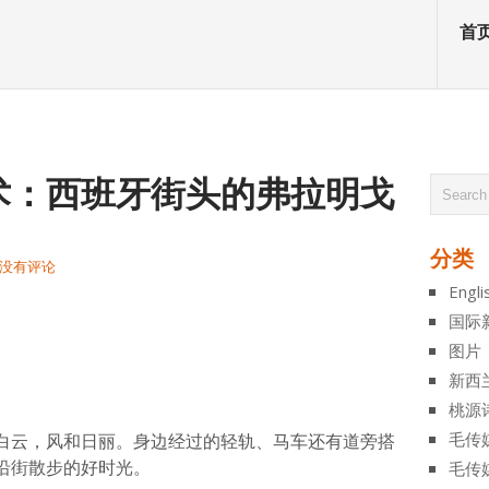
首
术：西班牙街头的弗拉明戈
分类
没有评论
Engli
atsApp
分
国际
享
图片
新西
桃源
毛传
白云，风和日丽。身边经过的轻轨、马车还有道旁搭
沿街散步的好时光。
毛传