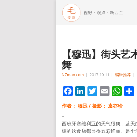
【穆迅】街头艺
舞
NZmao com
|
2017-10-11
|
编辑推荐
|
Facebook
LinkedIn
Twitter
Email
Wh
作者： 穆迅 / 摄影： 袁亦珍
–
西班牙塞维利亚的天气很爽，蓝天
棚的饮食店都显得五彩绚丽。是个