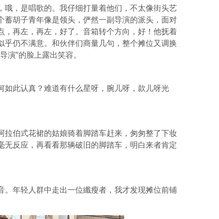
，哦，是唱歌的。我仔细打量着他们，不太像街头艺
个蓄胡子青年像是领头，俨然一副导演的派头，面对
点，再左，再左，好了。音箱转个方向，好！他抚着
似乎仍不满意。和伙伴们商量几句，整个摊位又调换
导演”的脸上露出笑容。
何如此认真？难道有什么星呀，腕儿呀，款儿呀光
阿拉伯式花裙的姑娘骑着脚踏车赶来，匆匆整了下妆
毫无反应，再看看那辆破旧的脚踏车，明白来者肯定
音。年轻人群中走出一位纖瘦者，我才发现摊位前铺