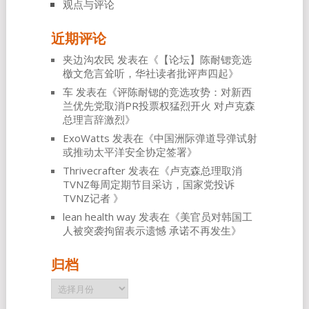
观点与评论
近期评论
夹边沟农民
发表在《
【论坛】陈耐锶竞选
檄文危言耸听，华社读者批评声四起
》
车
发表在《
评陈耐锶的竞选攻势：对新西
兰优先党取消PR投票权猛烈开火 对卢克森
总理言辞激烈
》
ExoWatts
发表在《
中国洲际弹道导弹试射
或推动太平洋安全协定签署
》
Thrivecrafter
发表在《
卢克森总理取消
TVNZ每周定期节目采访，国家党投诉
TVNZ记者
》
lean health way
发表在《
美官员对韩国工
人被突袭拘留表示遗憾 承诺不再发生
》
归档
归
档