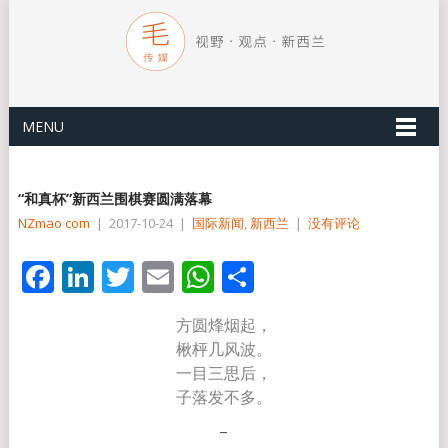
MENU
“和真杯”新西兰围棋赛圆满落幕
NZmao com
|
2017-10-24
|
国际新闻
,
新西兰
|
没有评论
Facebook
LinkedIn
Twitter
Email
WhatsApp
分
享
方圆烽烟起，
楸枰几风波。
一目三思后，
子落发不多。
–