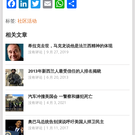
Facebook
LinkedIn
Twitter
Email
WhatsApp
分
享
标签:
社区活动
希拉克去世，马克龙说他是法兰西精神的体现
没有评论
|
9 月 27, 2019
2013年新西兰人最受信任的人排名揭晓
没有评论
|
6 月 20, 2013
汽车冲撞美国会 一警察和嫌犯死亡
没有评论
|
4 月 3, 2021
奥巴马总统告别演说呼吁美国人捍卫民主
没有评论
|
1 月 11, 2017