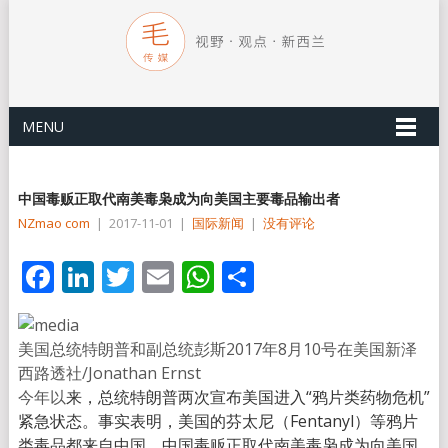
MENU
中国毒贩正取代南美毒枭成为向美国主要毒品输出者
NZmao com
|
2017-11-01
|
国际新闻
|
没有评论
Facebook
LinkedIn
Twitter
Email
WhatsApp
分
享
美国总统特朗普和副总统彭斯2017年8月10号在美国新泽
西
路透社/Jonathan Ernst
今年以
来，总统特朗普两次宣布美国进入“鸦片类药物危机”
紧急状态。事实表明，美国的芬太尼（Fentanyl）等鸦片
类毒品都来自中国，中国毒贩正取代南美毒枭成为向美国