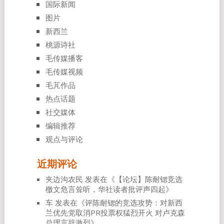
国际新闻
图片
新西兰
桃源诗社
毛传媒播客
毛传媒视频
毛芃作品
热点话题
社交媒体
编辑推荐
观点与评论
近期评论
夹边沟农民
发表在《
【论坛】陈耐锶竞选
檄文危言耸听，华社读者批评声四起
》
车
发表在《
评陈耐锶的竞选攻势：对新西
兰优先党取消PR投票权猛烈开火 对卢克森
总理言辞激烈
》