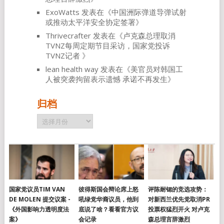
ExoWatts
发表在《
中国洲际弹道导弹试射
或推动太平洋安全协定签署
》
Thrivecrafter
发表在《
卢克森总理取消
TVNZ每周定期节目采访，国家党投诉
TVNZ记者
》
lean health way
发表在《
美官员对韩国工
人被突袭拘留表示遗憾 承诺不再发生
》
归档
归
档
国家党议员TIM VAN
彼得斯国会辩论席上怒
评陈耐锶的竞选攻势：
DE MOLEN 提交议案 -
吼绿党华裔议员，他到
对新西兰优先党取消PR
《外国影响力透明度法
底说了啥？看看官方议
投票权猛烈开火 对卢克
案》
会记录
森总理言辞激烈