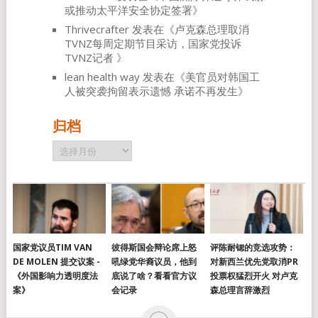
或推动太平洋安全协定签署
》
Thrivecrafter
发表在《
卢克森总理取消
TVNZ每周定期节目采访，国家党投诉
TVNZ记者
》
lean health way
发表在《
美官员对韩国工
人被突袭拘留表示遗憾 承诺不再发生
》
归档
归
档
国家党议员TIM VAN
彼得斯国会辩论席上怒
评陈耐锶的竞选攻势：
DE MOLEN 提交议案 -
吼绿党华裔议员，他到
对新西兰优先党取消PR
《外国影响力透明度法
底说了啥？看看官方议
投票权猛烈开火 对卢克
案》
会记录
森总理言辞激烈