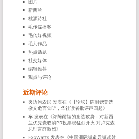
图片
新西兰
桃源诗社
毛传媒播客
毛传媒视频
毛芃作品
热点话题
社交媒体
编辑推荐
观点与评论
近期评论
夹边沟农民
发表在《
【论坛】陈耐锶竞选
檄文危言耸听，华社读者批评声四起
》
车
发表在《
评陈耐锶的竞选攻势：对新西
兰优先党取消PR投票权猛烈开火 对卢克森
总理言辞激烈
》
ExoWatts
发表在《
中国洲际弹道导弹试射