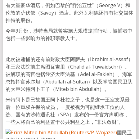
有大量豪华酒店，例如巴黎的”乔治五世”（George V）和
伦敦的萨伏依（Savoy）酒店。此外瓦利德还持有社交媒体
推特的股份。
今年9月份，沙特当局就曾实施大规模逮捕行动，被捕者中
包括一些影响力的神职宗教人士。
此次被逮捕的还有前财政大臣阿萨夫（Ibrahim al-Assaf）
和王家法院前主席图瓦吉里（Chalid al-Tuwaidschri）。
被解职的高官包括经济大臣法基（Adel al-Fakieh）、海军
总指挥官苏尔坦（Abdullah al-Sultan）以及掌管国民卫队
的大臣米特阿卜王子（Miteb bin Abdullah）。
米特阿卜是已故国王阿卜杜拉之子，也是这一王室支系最
后一位重权在握的成员，一度被视为可能继承王位的人
选。国有的沙特通讯社（SPA）发布的一份官方声明称，
一些人将自己的利益置于公共利益之上，”非法敛财”。
国民卫