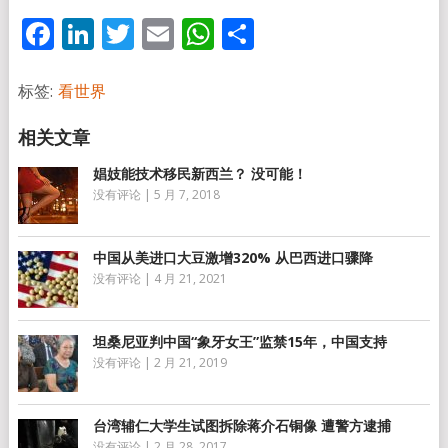
Facebook
LinkedIn
Twitter
Email
WhatsApp
分
享
标签:
看世界
娼妓能技术移民新西兰？ 没可能！
没有评论
|
5 月 7, 2018
中国从美进口大豆激增320% 从巴西进口骤降
没有评论
|
4 月 21, 2021
坦桑尼亚判中国“象牙女王”监禁15年，中国支持
没有评论
|
2 月 21, 2019
台湾辅仁大学生试图拆除蒋介石铜像 遭警方逮捕
没有评论
|
2 月 28, 2017