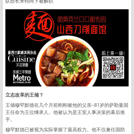
队部长米特阿卜被解职
立志改革的王储？
王储穆罕默德在几个月前刚刚被他的父亲–81岁的萨勒曼国
王任命为王位继承人。他被认为是王室人事决策的幕后推
手。
穆罕默德已被视为实际掌握了最高权力。他不仅兼任国防