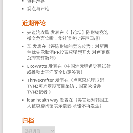
编辑推荐
观点与评论
近期评论
夹边沟农民
发表在《
【论坛】陈耐锶竞选
檄文危言耸听，华社读者批评声四起
》
车
发表在《
评陈耐锶的竞选攻势：对新西
兰优先党取消PR投票权猛烈开火 对卢克森
总理言辞激烈
》
ExoWatts
发表在《
中国洲际弹道导弹试射
或推动太平洋安全协定签署
》
Thrivecrafter
发表在《
卢克森总理取消
TVNZ每周定期节目采访，国家党投诉
TVNZ记者
》
lean health way
发表在《
美官员对韩国工
人被突袭拘留表示遗憾 承诺不再发生
》
归档
归