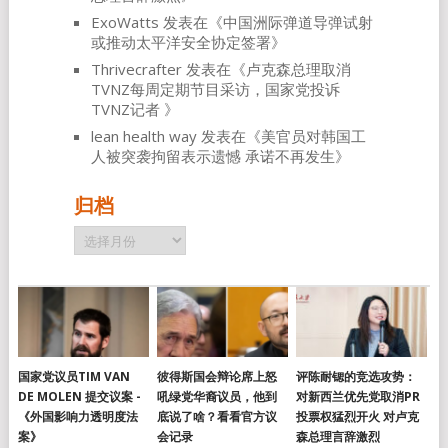
ExoWatts
发表在《
中国洲际弹道导弹试射
或推动太平洋安全协定签署
》
Thrivecrafter
发表在《
卢克森总理取消
TVNZ每周定期节目采访，国家党投诉
TVNZ记者
》
lean health way
发表在《
美官员对韩国工
人被突袭拘留表示遗憾 承诺不再发生
》
归档
归
档
国家党议员TIM VAN
彼得斯国会辩论席上怒
评陈耐锶的竞选攻势：
DE MOLEN 提交议案 -
吼绿党华裔议员，他到
对新西兰优先党取消PR
《外国影响力透明度法
底说了啥？看看官方议
投票权猛烈开火 对卢克
案》
会记录
森总理言辞激烈