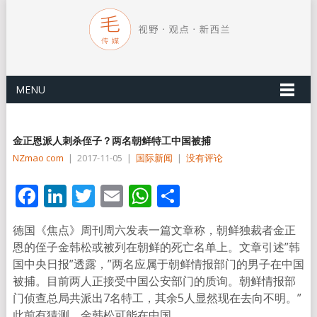
MENU
金正恩派人刺杀侄子？两名朝鲜特工中国被捕
NZmao com
|
2017-11-05
|
国际新闻
|
没有评论
Facebook
LinkedIn
Twitter
Email
WhatsApp
分
享
德国《焦点》周刊周六发表一篇文章称，朝鲜独裁者金正
恩的侄子金韩松或被列在朝鲜的死亡名单上。文章引述”韩
国中央日报”透露，”两名应属于朝鲜情报部门的男子在中国
被捕。目前两人正接受中国公安部门的质询。朝鲜情报部
门侦查总局共派出7名特工，其余5人显然现在去向不明。”
此前有猜测，金韩松可能在中国。