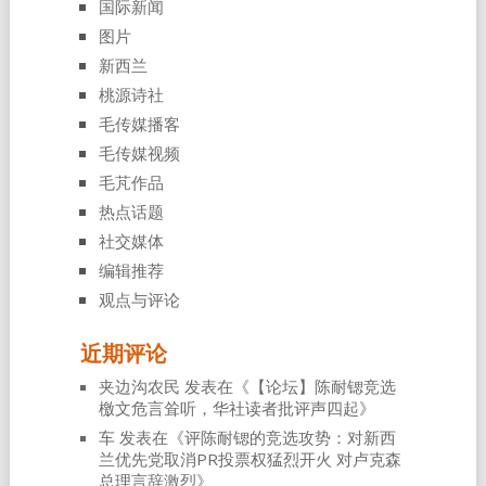
国际新闻
图片
新西兰
桃源诗社
毛传媒播客
毛传媒视频
毛芃作品
热点话题
社交媒体
编辑推荐
观点与评论
近期评论
夹边沟农民
发表在《
【论坛】陈耐锶竞选
檄文危言耸听，华社读者批评声四起
》
车
发表在《
评陈耐锶的竞选攻势：对新西
兰优先党取消PR投票权猛烈开火 对卢克森
总理言辞激烈
》