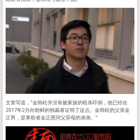
文章写道，”金韩松并没有被家族的暗杀吓倒，他已经在
2017年2月向朝鲜的独裁者证明了这点。金韩松的父亲金
正男，是掌权者金正恩同父异母的弟弟。”