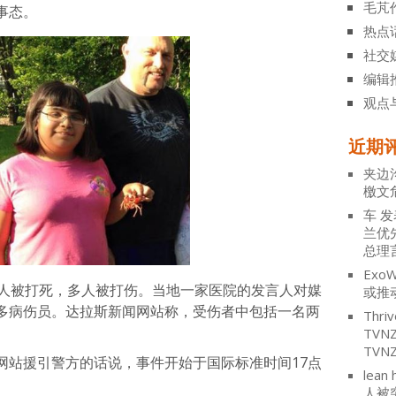
毛芃
事态。
热点
社交
编辑
观点
近期
夹边
檄文
车
发
兰优
总理
ExoW
7人被打死，多人被打伤。当地一家医院的发言人对媒
或推
多病伤员。达拉斯新闻网站称，受伤者中包括一名两
Thriv
TV
TVN
网站援引警方的话说，事件开始于国际标准时间17点
lean 
人被