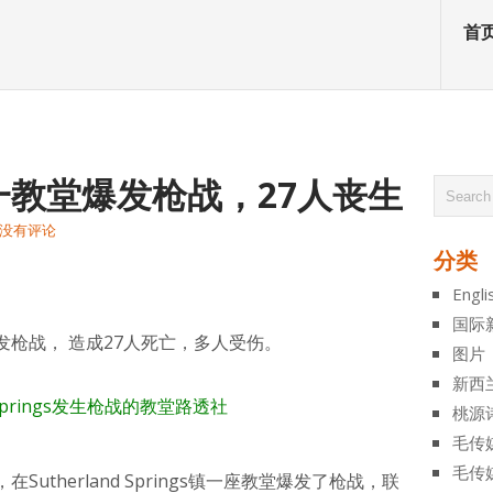
首
教堂爆发枪战，27人丧生
没有评论
分类
atsApp
分
Engli
享
国际
枪战， 造成27人死亡，多人受伤。
图片
新西
Springs发生枪战的教堂
路透社
桃源
毛传
毛传
utherland Springs镇一座教堂爆发了枪战，联