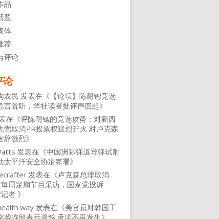
作品
话题
媒体
推荐
与评论
评论
沟农民
发表在《
【论坛】陈耐锶竞选
危言耸听，华社读者批评声四起
》
表在《
评陈耐锶的竞选攻势：对新西
先党取消PR投票权猛烈开火 对卢克森
言辞激烈
》
atts
发表在《
中国洲际弹道导弹试射
动太平洋安全协定签署
》
ecrafter
发表在《
卢克森总理取消
NZ每周定期节目采访，国家党投诉
Z记者
》
health way
发表在《
美官员对韩国工
突袭拘留表示遗憾 承诺不再发生
》