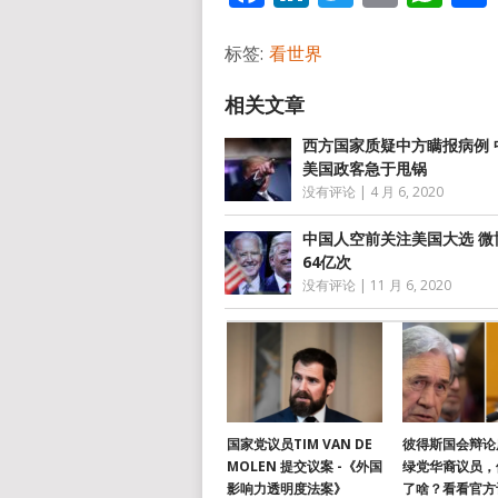
标签:
看世界
西方国家质疑中方瞒报病例 
美国政客急于甩锅
没有评论
|
4 月 6, 2020
中国人空前关注美国大选 微
64亿次
没有评论
|
11 月 6, 2020
国家党议员TIM VAN DE
彼得斯国会辩论
MOLEN 提交议案 -《外国
绿党华裔议员，
影响力透明度法案》
了啥？看看官方