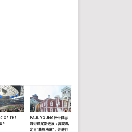
C OF THE
PAUL YOUNG控告肖志
CUP
鴻诽谤案新进展：高院裁
定肖“藐视法庭”，并进行