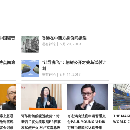
享
中国谴责
香港在中西方身份间撕裂
没有评论
|
6 月 20, 2019
博点阅逾
“让导弹飞”：朝鲜公开对关岛试射计
划
没有评论
|
8 月 11, 2017
席上怒吼
评陈耐锶的竞选攻势：对
肖志鴻向法庭申请暂缓支
THE MAGI
他到底说
新西兰优先党取消PR投票
付PAUL YOUNG 近$48
WORLD 
议会记录
权猛烈开火 对卢克森总理
万纽币赔款和诉讼费用