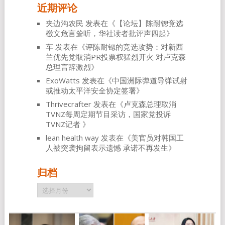
近期评论
夹边沟农民
发表在《
【论坛】陈耐锶竞选
檄文危言耸听，华社读者批评声四起
》
车
发表在《
评陈耐锶的竞选攻势：对新西
兰优先党取消PR投票权猛烈开火 对卢克森
总理言辞激烈
》
ExoWatts
发表在《
中国洲际弹道导弹试射
或推动太平洋安全协定签署
》
Thrivecrafter
发表在《
卢克森总理取消
TVNZ每周定期节目采访，国家党投诉
TVNZ记者
》
lean health way
发表在《
美官员对韩国工
人被突袭拘留表示遗憾 承诺不再发生
》
归档
归
档