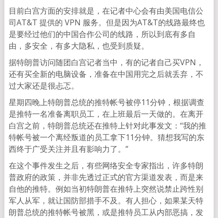
目前白宫方面的安排就是，在记者中心会有由美国电信公
司AT&T 提供的 VPN 服务。但是因为AT&T的线路最终也
是要经过他们的中国合作公司的线路，所以到底有多自
由，多安全，有多大隐私，也受到质疑。
据特朗普访问随团白宫记者当中，有的记者自己买VPN，
还有买全新的电脑设备，准备在中国用完之后就丢弃，不
过大家还是很忐忑。
星期四晚上特朗普总统的推特帐号被停11分钟，根据调查
是推特一名准备离职员工，在上班最后一天做的。在离开
白宫之前，特朗普总统还在推特上针对此事发文：“我的推
特帐号被一个离经叛道的员工拿下11分钟。猜想我写的东
西终于广受关注并且有影响力了。”
在这个事件发生之后，有些网络安全专家指出，许多特朗
普政府的政策，并非先透过正式的官方渠道发表，而是来
自他的推特。例如当初特朗普在推特上突然说禁止跨性别
军人从军，就让国防部措手不及。有人担心，如果某天特
朗普总统的推特帐号被黑，或是推特员工从内部恶搞，发