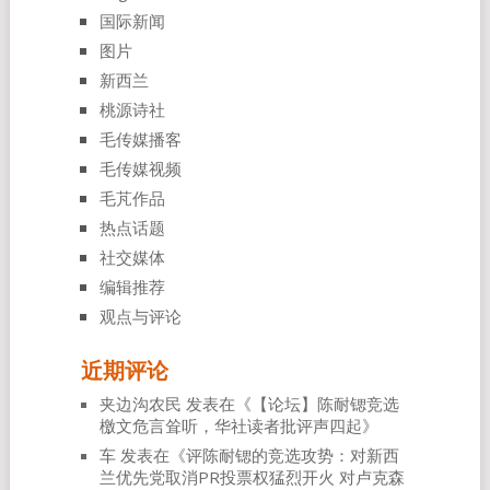
国际新闻
图片
新西兰
桃源诗社
毛传媒播客
毛传媒视频
毛芃作品
热点话题
社交媒体
编辑推荐
观点与评论
近期评论
夹边沟农民
发表在《
【论坛】陈耐锶竞选
檄文危言耸听，华社读者批评声四起
》
车
发表在《
评陈耐锶的竞选攻势：对新西
兰优先党取消PR投票权猛烈开火 对卢克森