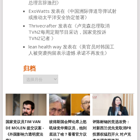
总理言辞激烈
》
ExoWatts
发表在《
中国洲际弹道导弹试射
或推动太平洋安全协定签署
》
Thrivecrafter
发表在《
卢克森总理取消
TVNZ每周定期节目采访，国家党投诉
TVNZ记者
》
lean health way
发表在《
美官员对韩国工
人被突袭拘留表示遗憾 承诺不再发生
》
归档
归
档
国家党议员TIM VAN
彼得斯国会辩论席上怒
评陈耐锶的竞选攻势：
DE MOLEN 提交议案 -
吼绿党华裔议员，他到
对新西兰优先党取消PR
《外国影响力透明度法
底说了啥？看看官方议
投票权猛烈开火 对卢克