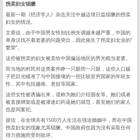
拐卖妇女
猖獗
最新一期《经济学人》杂志关注中越边境日益猖獗的拐卖
妇女的情况。
文章说，由于中国男女性别比例失调越来越严重，中国的
单身汉找不着老婆的问题突出，因此催生了拐卖妇女业的”
繁荣”。
这些被拐卖的妇女被卖给中国偏远地区的男光棍当老婆。
而当地的村民对这类案件睁一只眼闭一只眼，这些人口贩
子把目光瞄准了与中国接壤的一些比较贫穷国家的年轻女
性，其中包括越南、老挝等国家。
这些女性被诱骗出来，谎称为她们介绍朋友等。她们或者
被直接绑架或是被灌迷幻药逼她们就范，甚至她们的家人
也是同案犯。
据信，在全球共有1500万人生活在强迫婚姻中，而在中国
拐卖妇女的现象尤其猖獗。中国政府也因为没有采取任何
得力措施而受到批评。