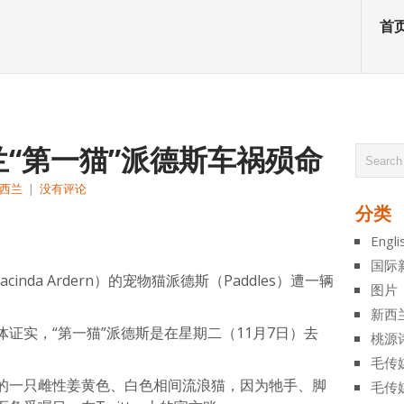
首
“第一猫”派德斯车祸殒命
西兰
|
没有评论
分类
atsApp
分
Engli
享
国际
cinda Ardern）的宠物猫派德斯（Paddles）遭一辆
图片
新西
证实，“第一猫”派德斯是在星期二（11月7日）去
桃源
毛传
的一只雌性姜黄色、白色相间流浪猫，因为牠手、脚
毛传