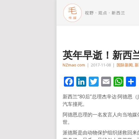
英年早逝！新西兰
NZmao com
|
2017-11-08
|
国际新闻
,
新
Facebook
LinkedIn
Twitter
Email
Wh
新西兰“80后”总理杰辛达·阿德恩（Ja
汽车撞死。
阿德恩总理的一名发言人向当地媒体
世。
派德斯是由动物保护组织拯救回来