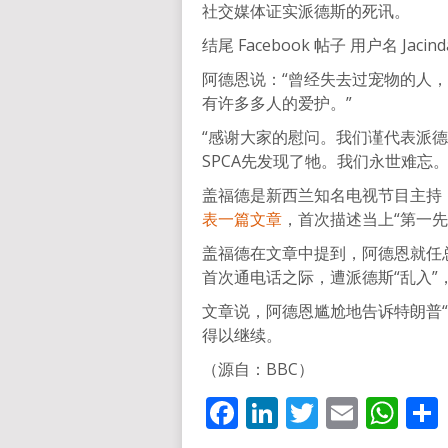
社交媒体证实派德斯的死讯。
结尾 Facebook 帖子 用户名 Jacinda
阿德恩说：“曾经失去过宠物的人
有许多多人的爱护。”
“感谢大家的慰问。我们谨代表派德
SPCA先发现了牠。我们永世难忘。
盖福德是新西兰知名电视节目主持
表一篇文章
，首次描述当上“第一先
盖福德在文章中提到，阿德恩就任总理
首次通电话之际，遭派德斯“乱入”
文章说，阿德恩尴尬地告诉特朗普
得以继续。
（源自：BBC）
Facebook
LinkedIn
Twitter
Email
Wh