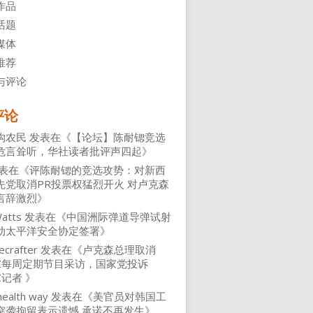
作品
话题
媒体
推荐
与评论
评论
沟农民
发表在《
【论坛】陈耐锶竞选
危言耸听，华社读者批评声四起
》
表在《
评陈耐锶的竞选攻势：对新西
先党取消PR投票权猛烈开火 对卢克森
言辞激烈
》
atts
发表在《
中国洲际弹道导弹试射
动太平洋安全协定签署
》
ecrafter
发表在《
卢克森总理取消
NZ每周定期节目采访，国家党投诉
Z记者
》
health way
发表在《
美官员对韩国工
突袭拘留表示遗憾 承诺不再发生
》