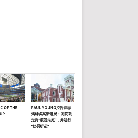
C OF THE
PAUL YOUNG控告肖志
CUP
鴻诽谤案新进展：高院裁
定肖“藐视法庭”，并进行
“处罚听证”