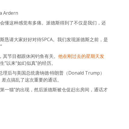
 Ardern
，会懂这种感觉有多痛。派德斯得到了不仅是我们，还
斯恳请大家好好对待SPCA。我们发现派德斯之前，是
”
，其节目都跟休闲钓鱼有关。
他在刚过去的星期天发
生”以来“如幻似真”的经历。
后与美国总统唐纳德·特朗普（Donald Trump）
，差点搞乱了这次重要的通话。
“第一猫”的出现，然后派德斯被仓促赶出房间，通话才
atsApp
分
享