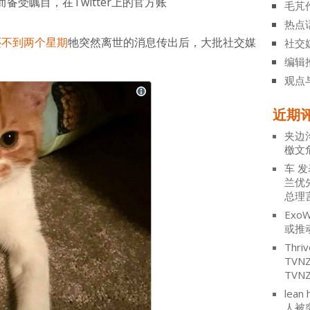
受瞩目，在Twitter上的官方账
毛芃
热点
还不到两个星期
牠突然离世的消息传出后，大批社交媒
社交
编辑
观点
近期
夹边
檄文
车
发
兰优
总理
ExoW
或推
Thriv
TV
TVN
lean 
人被