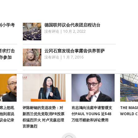
制小学考
德国联邦议会代表团启程访台
没有评论
|
10 月 2, 2022
要求打击
云冈石窟发现合掌露齿供养菩萨
亦参加
没有评论
|
1 月 7, 2016
席上怒吼
评陈耐锶的竞选攻势：对
肖志鴻向法庭申请暂缓支
THE MAGI
他到底说
新西兰优先党取消PR投票
付PAUL YOUNG 近$48
WORLD 
议会记录
权猛烈开火 对卢克森总理
万纽币赔款和诉讼费用
言辞激烈