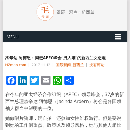
MENU
杰辛达·阿德恩：闯进APEC峰会“男人堆”的新西兰女总理
NZmao com
|
2017-11-12
|
国际新闻
,
新西兰
|
没有评论
Facebook
LinkedIn
Twitter
Email
WhatsApp
分
享
在今年的亚太经济合作组织（APEC）领导峰会，37岁的新
西兰总理杰辛达·阿德恩（Jacinda Ardern）将会是各国领
袖人群当中鲜明的一位。
她做唱片骑师，玩自拍，还参加女性维权游行。但是要说
到她的工作侧重点、政策以及领导风格，她与其他人相比