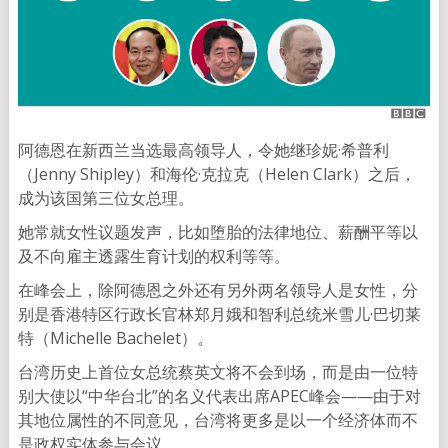
阿德恩在新西兰当选最高领导人，令她继珍妮·希普利
（Jenny Shipley）和海伦·克拉克（Helen Clark）之后，
成为该国第三位女总理。
她常就女性议题发声，比如堕胎的法律地位、薪酬平等以
及不向雇主透露生育计划的权利等等。
在峰会上，除阿德恩之外还有另外两名领导人是女性，分
别是香港特区行政长官林郑月娥和智利总统米雪儿·巴切莱
特（Michelle Bachelet）。
台湾历史上首位女总统蔡英文将不会到场，而是由一位特
别大使以“中华台北”的名义代表出席APEC峰会——由于对
其地位属性的不同意见，台湾将更多是以一个经济体而不
是政权实体参与会议。