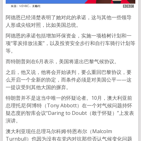
阿德恩已经清楚表明了她对此的承诺，这与其他一些领导
人形成尖锐对照，比如美国总统。
阿德恩的承诺包括增加环保资金，实施一项植树计划和一
项“零炭排放法案”，以及投资安全步行和自行车骑行计划等
等。
而特朗普则在6月表示，美国将退出巴黎气候协议。
之后，他又说，他将会开始谈判，要么重回巴黎协议，要
么开启一个全新的协定，而条件必须是对美国公平——这
一提议受到其他大国的摒弃。
特朗普并不是这当中唯一的怀疑论者。10月，澳大利亚前
总理托尼·阿博特（Tony Abbott）在一个对气候问题持怀
疑态度的智库会议“Daring to Doubt（敢于怀疑）”上发表
演讲。
澳大利亚现任总理马尔科姆·特恩布尔（Malcolm
Turnbull）也因为没有在党内对抗那些否认气候变化问题