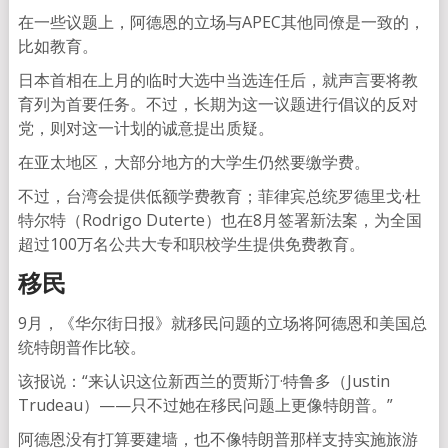
在一些议题上，阿德恩的立场与APEC其他同僚是一致的，
比如教育。
日本首相在上月的临时大选中当选连任后，就声言要将教
育列为首要任务。不过，长期为这一议题进行倡议的反对
党，则对这一计划的诚意提出质疑。
在亚太地区，大部分地方的大学生仍然要缴学费。
不过，台湾会提供低额学费教育；菲律宾总统罗德里戈·杜
特尔特（Rodrigo Duterte）也在8月签署新法案，为全国
超过100万名公共大专和职校学生提供免费教育。
移民
9月，《华尔街日报》就移民问题的立场将阿德恩和美国总
统特朗普作比较。
该报说：“来认识这位新西兰的贾斯汀·特鲁多（Justin
Trudeau）——只不过她在移民问题上更像特朗普。”
阿德恩没有打算要建墙，也不像特朗普那样支持实施旅游