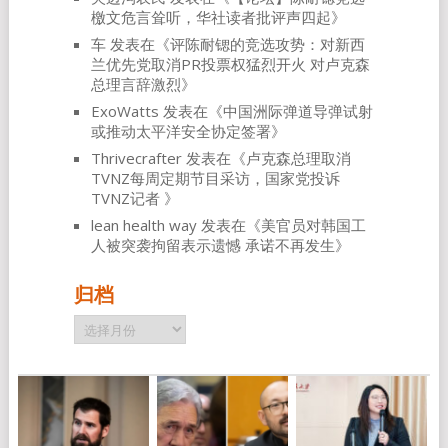
檄文危言耸听，华社读者批评声四起
》
车
发表在《
评陈耐锶的竞选攻势：对新西
兰优先党取消PR投票权猛烈开火 对卢克森
总理言辞激烈
》
ExoWatts
发表在《
中国洲际弹道导弹试射
或推动太平洋安全协定签署
》
Thrivecrafter
发表在《
卢克森总理取消
TVNZ每周定期节目采访，国家党投诉
TVNZ记者
》
lean health way
发表在《
美官员对韩国工
人被突袭拘留表示遗憾 承诺不再发生
》
归档
归
档