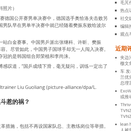
毛芃
料照片）
热点
巡回赛德国公开赛男单决赛中，德国选手奥恰洛夫击败另
社交
国男队早在男单半决赛中就已经随着樊振东败给波尔
编辑
观点
一站白金赛事。中国男乒派出张继科、许昕、樊振
近期
阵容。尽管如此，中国男子国球手却无一人闯入决赛。
夺冠的是韩国组合郑荣植和李尚洙。
夹边
檄文
博感叹道，”国乒成绩下滑，毫无疑问，训练一定出了
车
发
兰优
总理
ExoW
或推
权斗惹的祸？
Thriv
TV
TVN
lean 
布改革措施，包括不再设国家队总、主教练岗位等举措。
人被