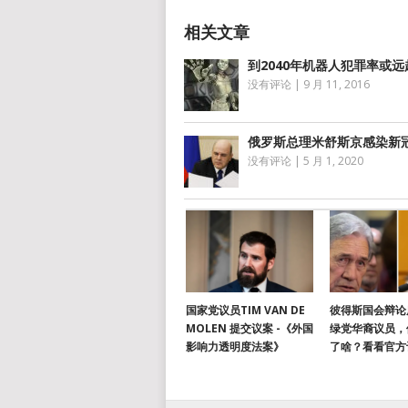
到2040年机器人犯罪率或
没有评论
|
9 月 11, 2016
俄罗斯总理米舒斯京感染新
没有评论
|
5 月 1, 2020
国家党议员TIM VAN DE
彼得斯国会辩论
MOLEN 提交议案 -《外国
绿党华裔议员，
影响力透明度法案》
了啥？看看官方