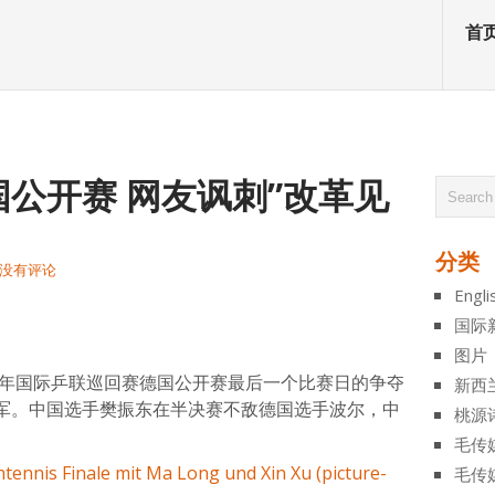
首
公开赛 网友讽刺”改革见
分类
没有评论
Engli
atsApp
分
国际
享
图片
7年国际乒联巡回赛德国公开赛最后一个比赛日的争夺
新西
军。中国选手樊振东在半决赛不敌德国选手波尔，中
桃源
毛传
毛传