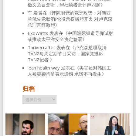
檄文危言耸听，华社读者批评声四起
》
车
发表在《
评陈耐锶的竞选攻势：对新西
兰优先党取消PR投票权猛烈开火 对卢克森
总理言辞激烈
》
ExoWatts
发表在《
中国洲际弹道导弹试射
或推动太平洋安全协定签署
》
Thrivecrafter
发表在《
卢克森总理取消
TVNZ每周定期节目采访，国家党投诉
TVNZ记者
》
lean health way
发表在《
美官员对韩国工
人被突袭拘留表示遗憾 承诺不再发生
》
归档
归
档