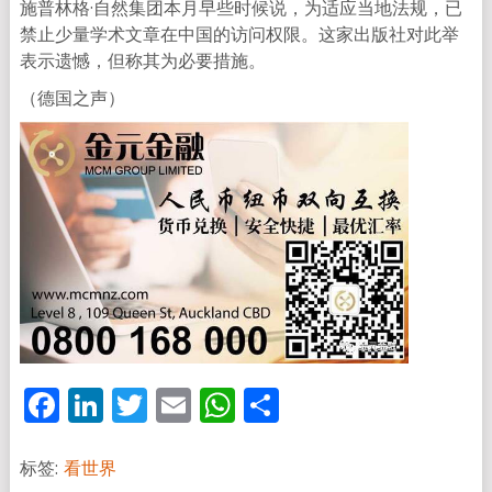
施普林格·自然集团本月早些时候说，为适应当地法规，已
禁止少量学术文章在中国的访问权限。这家出版社对此举
表示遗憾，但称其为必要措施。
（德国之声）
Facebook
LinkedIn
Twitter
Email
WhatsApp
分
享
标签:
看世界