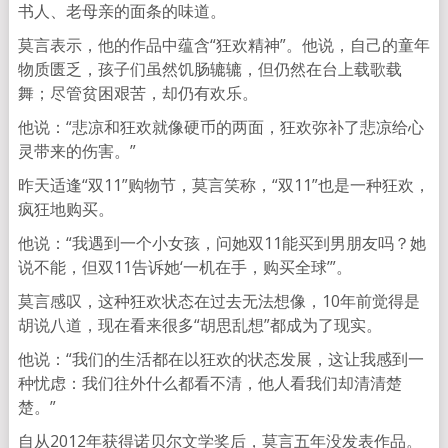
书人、老母亲的面条的味道。
莫言表示，他的作品中蕴含“狂欢精神”。他说，自己的童年
物质匮乏，孩子们虽然饥肠辘辘，但仍然在台上载歌载
舞；尽管贫困艰苦，却仍有欢乐。
他说：“悲凉和狂欢就像硬币的两面，狂欢弥补了悲凉给心
灵带来的伤害。”
昨天适逢“双11”购物节，莫言笑称，“双11”也是一种狂欢，
疯狂地购买。
他说：“我遇到一个小女孩，问她双11能买到男朋友吗？她
说不能，但双11告诉她‘一机在手，购买全球’”。
莫言感叹，这种狂欢状态在过去无法想像，10年前觉得是
胡说八道，现在看来很多“胡思乱想”都成为了现实。
他说：“我们的生活都在以狂欢的状态发展，这让我感到一
种忧虑：我们往外什么都看不清，他人看我们却清清楚
楚。”
自从2012年获得诺贝尔文学奖后，莫言五年没发表作品。