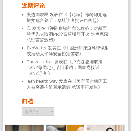
近期评论
夹边沟农民
发表在《
【论坛】陈耐锶竞选
檄文危言耸听，华社读者批评声四起
》
车
发表在《
评陈耐锶的竞选攻势：对新西
兰优先党取消PR投票权猛烈开火 对卢克森
总理言辞激烈
》
ExoWatts
发表在《
中国洲际弹道导弹试射
或推动太平洋安全协定签署
》
Thrivecrafter
发表在《
卢克森总理取消
TVNZ每周定期节目采访，国家党投诉
TVNZ记者
》
lean health way
发表在《
美官员对韩国工
人被突袭拘留表示遗憾 承诺不再发生
》
归档
归
档