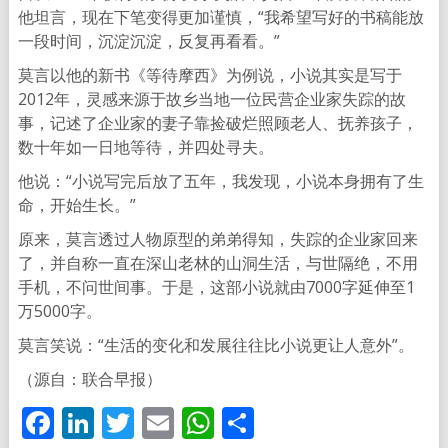
他坦言，现在下笔变得更加谨慎，“我希望写好的书稿能放
一段时间，沉淀沉淀，反复再看看。”
莫言以他的新书《等待摩西》为例说，小说其实是写于
2012年，灵感来源于故乡当地一位民营企业家失踪的故
事，记述了企业家的妻子靠捡破烂照顾老人、抚养孩子，
数十年如一日地等待，并四处寻夫。
他说：“小说写完后放了五年，我发现，小说本身拥有了生
命，开始生长。”
原来，莫言透过人物原型的弟弟得知，失踪的企业家回来
了，并自称一直在深山老林的山洞生活，与世隔绝，不用
手机，不问世间事。于是，这部小说就由7000字延伸至1
万5000字。
莫言笑说：“生活的变化和发展往往比小说更让人意外”。
（源自：联合早报）
Facebook
LinkedIn
Twitter
Email
WhatsApp
分