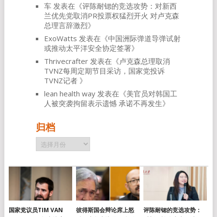
车
发表在《
评陈耐锶的竞选攻势：对新西
兰优先党取消PR投票权猛烈开火 对卢克森
总理言辞激烈
》
ExoWatts
发表在《
中国洲际弹道导弹试射
或推动太平洋安全协定签署
》
Thrivecrafter
发表在《
卢克森总理取消
TVNZ每周定期节目采访，国家党投诉
TVNZ记者
》
lean health way
发表在《
美官员对韩国工
人被突袭拘留表示遗憾 承诺不再发生
》
归档
归
档
国家党议员TIM VAN
彼得斯国会辩论席上怒
评陈耐锶的竞选攻势：