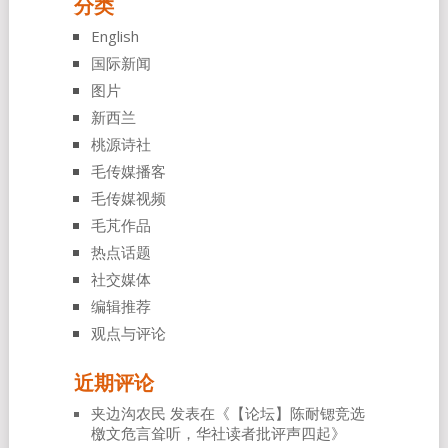
分类
English
国际新闻
图片
新西兰
桃源诗社
毛传媒播客
毛传媒视频
毛芃作品
热点话题
社交媒体
编辑推荐
观点与评论
近期评论
夹边沟农民
发表在《
【论坛】陈耐锶竞选
檄文危言耸听，华社读者批评声四起
》