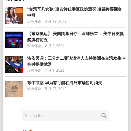
“台湾平凡女孩”凌友诗任港区政协遭罚 凌某称要回台
申辩
没有评论
|
3 月 19, 2019
【东京奥运】 美国闭幕日夺回金牌榜首， 美中日英俄
奖牌榜前五
没有评论
|
8 月 9, 2021
洛依民调：三分之二受访澳洲人支持澳洲在台湾发生冲
突时提供武器
没有评论
|
7 月 1, 2023
寒冬或临 华为有可能在海外市场暂时消失
没有评论
|
5 月 27, 2019